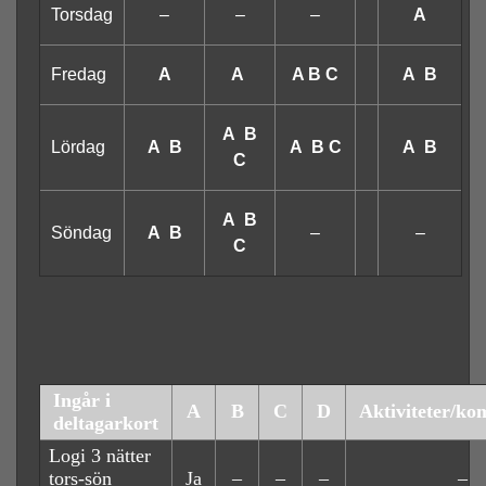
Torsdag
–
–
–
A
Fredag
A
A
A B C
A B
A B
Lördag
A B
A B C
A B
C
A B
Söndag
A B
–
–
C
Ingår i
A
B
C
D
Aktiviteter/k
deltagarkort
Logi 3 nätter
tors-sön
Ja
–
–
–
–