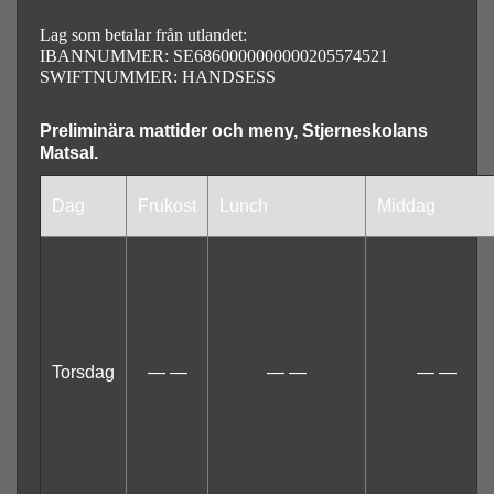
Lag som betalar från utlandet:
IBANNUMMER: SE6860000000000205574521
SWIFTNUMMER: HANDSESS
Preliminära mattider och meny, Stjerneskolans
Matsal.
Dag
Frukost
Lunch
Middag
Torsdag
— —
— —
— —