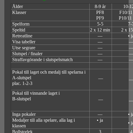
Ålder
8-9 år
10-1
Klasser
PF8
F10/11
PF9
P10/11
Spelform
5-5
7-
Speltid
2 x 12 min
2 x 1
Retreatline
—
• j
Visa tabeller
—
Utse segrare
—
Slutspel / finaler
—
Straffavgörande i slutspelsmatch
—
Pokal till laget och medalj till spelarna i
A-slutspel
—
plac. 1-2-3
Pokal till vinnande laget i
B-slutspel
—
Inga pokaler
—
• j
Medaljer till alla spelare, alla lag i
• ja
• j
klassen
Bollstorlek
3
4