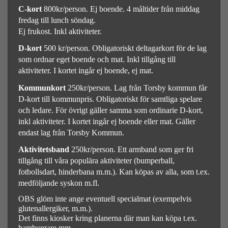
C-kort
800kr/person. Ej boende. 4 måltider från middag
fredag till lunch söndag.
Ej frukost. Inkl aktiviteter.
D-kort
500 kr/person. Obligatoriskt deltagarkort för de lag
som ordnar eget boende och mat. Inkl tillgång till
aktiviteter. I kortet ingår ej boende, ej mat.
Kommunkort
250kr/person. Lag från Torsby kommun får
D-kort till kommunpris. Obligatoriskt för samtliga spelare
och ledare. För övrigt gäller samma som ordinarie D-kort,
inkl aktiviteter. I kortet ingår ej boende eller mat. Gäller
endast lag från Torsby Kommun.
Aktivitetsband
250
kr/person. Ett armband som ger fri
tillgång till våra populära aktiviteter (bumperball,
fotbollsdart, hinderbana m.m.). Kan köpas av alla, som t.ex.
medföljande syskon m.fl.
OBS glöm inte ange eventuell specialmat (exempelvis
glutenallergiker, m.m.).
Det finns kiosker kring planerna där man kan köpa t.ex.
hamburgare mm.