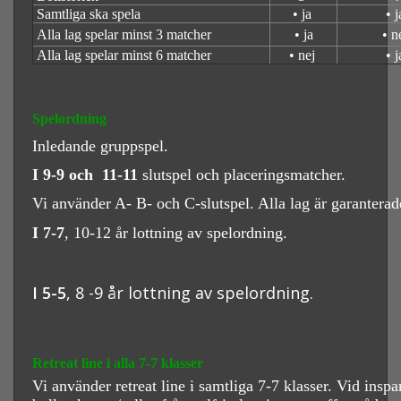
Samtliga ska spela
• ja
• j
Alla lag spelar minst 3 matcher
• ja
• n
Alla lag spelar minst 6 matcher
• nej
• j
Spelordning
Inledande gruppspel.
I 9-9 och 11-11
slutspel och placeringsmatcher.
Vi använder A- B- och C-slutspel. Alla lag är garantera
I 7-7
, 10-12 år lottning av spelordning.
I 5-5
, 8 -9 år lottning av spelordning.
Retreat line i alla 7-7 klasser
Vi använder retreat line i samtliga 7-7 klasser. Vid insp