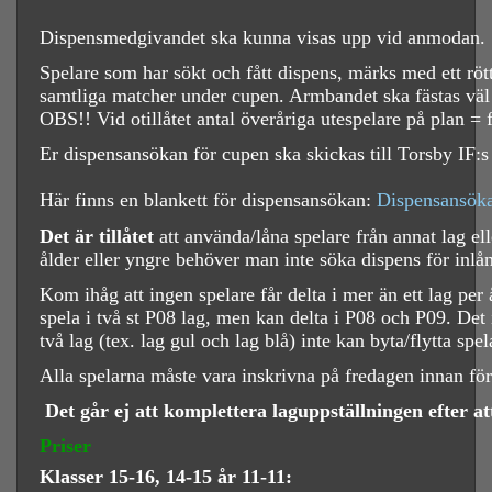
Dispensmedgivandet ska kunna visas upp vid anmodan.
Spelare som har sökt och fått dispens, märks med ett rö
samtliga matcher under cupen. Armbandet ska fästas väl 
OBS!! Vid otillåtet antal överåriga utespelare på plan = 
Er dispensansökan för cupen ska skickas till Torsby IF:
H
är finns en blankett för dispensansökan:
Dispensansök
Det är tillåtet
att använda/låna spelare från annat lag e
ålder eller yngre behöver man inte söka dispens för inlå
Kom ihåg att ingen spelare får delta i mer än ett lag pe
spela i två st P08 lag, men kan delta i P08 och P09. Det
två lag (tex. lag gul och lag blå) inte kan byta/flytta sp
Alla spelarna måste vara inskrivna på fredagen innan för
Det går ej att komplettera laguppställningen efter at
Priser
Klasser 15-16, 14-15 år
11-11: