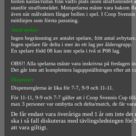
bollen kastas/rullas från valfri plats inom straffområdet 
utanför straffområdet. Motspelarna måste vara bakom Retre
även när målvakten fångar bollen i spel. I Coop Svennis
mittlinjen som första passning.
Antal spelare
Ingen begränsning av antalet spelare, fritt antal avbytar
Ingen spelare får delta i mer än ett lag per åldersgrupp.
En spelare född 08 kan inte spela i två st P08 lag.
OBS!! Alla spelarna måste vara inskrivna på fredagen inn
Det går inte att komplettera laguppställningen efter att c
Dispenser
Dispensreglerna är lika för 7-7, 9-9 och 11-11.
För 11-11, 9-9 och 7-7 gäller att i Coop Svennis Cup tillå
max 3 personer var ombytta och delta/match, de får vara
De får endast vara överåriga med 1 år om inte det 
ska i så fall diskuteras med tävlingsledningen fö
att vara giltigt.