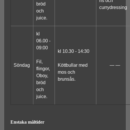
ris och
bröd
currydressing
och
juice.
kl
06.00 -
09:00
kl 10.30 - 14:30
Fil,
Söndag
Köttbullar med
— —
flingor,
mos och
Oboy,
brunsås.
bröd
och
juice.
Enstaka måltider