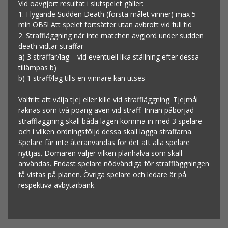
Vid oavgjort resultat i slutspelet gäller:
1. Flygande Sudden Death (första målet vinner) max 5
min OBS! Att spelet fortsätter utan avbrott vid full tid
2. Straffläggning när inte matchen avgjord under sudden
death vidtar straffar
a) 3 straffar/lag – vid eventuell lika ställning efter dessa
tillämpas b)
b) 1 straff/lag tills en vinnare kan utses
Valfritt att välja tjej eller kille vid straffläggning. Tjejmål
räknas som två poäng även vid straff. Innan påbörjad
straffläggning skall båda lagen komma in med 3 spelare
och i vilken ordningsföljd dessa skall lägga straffarna.
Spelare får inte återanvändas för det att alla spelare
nyttjas. Domaren väljer vilken planhalva som skall
användas. Endast spelare nödvändiga för straffläggningen
få vistas på planen. Övriga spelare och ledare är på
respektiva avbytarbänk.