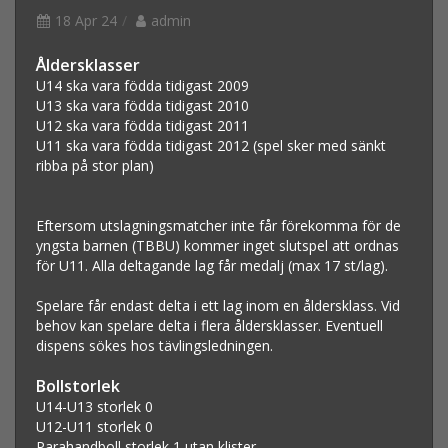
18 Apr 24
admin
Åldersklasser
U14 ska vara födda tidigast 2009
U13 ska vara födda tidigast 2010
U12 ska vara födda tidigast 2011
U11 ska vara födda tidigast 2012 (spel sker med sänkt
ribba på stor plan)
Eftersom utslagningsmatcher inte får förekomma för de
yngsta barnen (TBBU) kommer inget slutspel att ordnas
för U11. Alla deltagande lag får medalj (max 17 st/lag).
Spelare får endast delta i ett lag inom en åldersklass. Vid
behov kan spelare delta i flera åldersklasser. Eventuell
dispens sökes hos tävlingsledningen.
Bollstorlek
U14-U13 storlek 0
U12-U11 storlek 0
Parahandboll storlek 1 utan klister