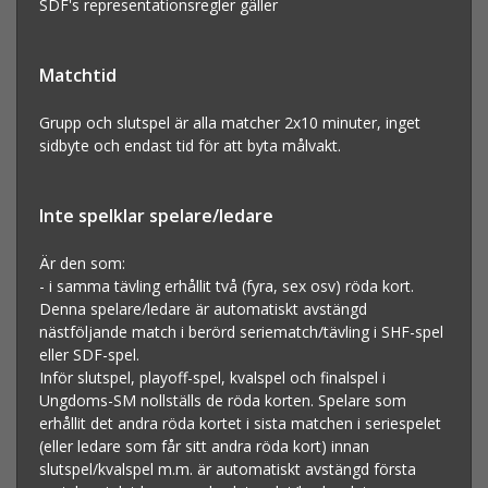
SDF's representationsregler gäller
Matchtid
Grupp och slutspel är alla matcher 2x10 minuter, inget
sidbyte och endast tid för att byta målvakt.
Inte spelklar spelare/ledare
Är den som:
- i samma tävling erhållit två (fyra, sex osv) röda kort.
Denna spelare/ledare är automatiskt avstängd
nästföljande match i berörd seriematch/tävling i SHF-spel
eller SDF-spel.
Inför slutspel, playoff-spel, kvalspel och finalspel i
Ungdoms-SM nollställs de röda korten. Spelare som
erhållit det andra röda kortet i sista matchen i seriespelet
(eller ledare som får sitt andra röda kort) innan
slutspel/kvalspel m.m. är automatiskt avstängd första