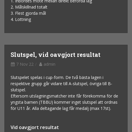
1. Inbördes möte mellan direkt berörda lag
2. Målskillnad totalt
3. Flest gjorda mål
4. Lottning
Slutspel, vid oavgjort resultat
7 Nov 22
admin
Slutspelet spelas i cup-form. De två bästa lagen i
respektive grupp går vidare till A-slutspel, övriga till B-
slutspel.
Eftersom utslagningsmatcher inte får förekomma för de
yngsta barnen (TBBU) kommer inget slutspel att ordnas
för U11 år. Alla deltagande lag får medalj (max 17st).
Vid oavgjort resultat