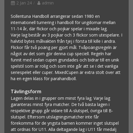
2 Jan 24
admin
Sollentuna Handboll arrangerar sedan 1980 en
internationell turnering i handboll för ungdomar mellan
11-14 år, där flickor och pojkar spelar i mixade lag.
Varje lag består av 3 pojkar och 3 flickor som utespelare. I
halvtid bytes målvakten från tjej i första till kille i andra.
Flickor får två poäng per gjort mål. Tvåpoängsregeln är
något av det som gör denna cup speciell. Regeln har
funnit med sedan cupen grundades och bidrar till en unik
spelstil som är rolig och som inte går att se i det vanliga
seriespelet eller cuper. MixedCupen är extra stolt över att
ha en egen klass för parahandboll.
Tävlingsform
Lagen delas in i grupper om minst fyra lag. Varje lag
garanteras minst fyra matcher. De två bästa lagen i
respektive grupp går vidare till A-slutspel, övriga till B-
slutspel. Eftersom utslagningsmatcher inte får
förekomma för de yngsta barnen kommer inget slutspel
att ordnas för U11. Alla deltagande lag i U11 får medalj