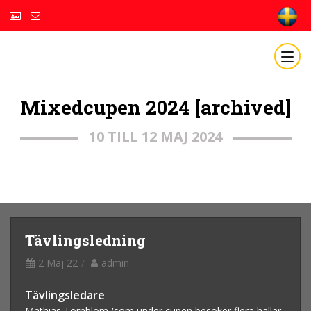
Mixedcupen 2024 [archived]
10 TILL 12 MAJ 2024
Tävlingsledning
2 Maj 22
admin
Tävlingsledare
Mathias Törnblom (som under cupen besöker flera hallar