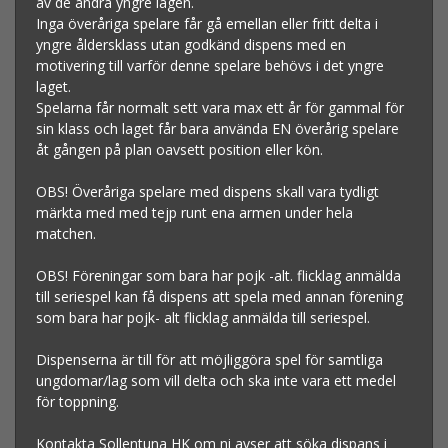
av de andra yngre lagen.
Inga överåriga spelare får gå emellan eller fritt delta i
yngre åldersklass utan godkänd dispens med en
motivering till varför denne spelare behövs i det yngre
laget.
Spelarna får normalt sett vara max ett år för gammal för
sin klass och laget får bara använda EN överårig spelare
åt gången på plan oavsett position eller kön.
OBS! Överåriga spelare med dispens skall vara tydligt
märkta med med tejp runt ena armen under hela
matchen.
OBS! Föreningar som bara har pojk -alt. flicklag anmälda
till seriespel kan få dispens att spela med annan förening
som bara har pojk- alt flicklag anmälda till seriespel.
Dispenserna är till för att möjliggöra spel för samtliga
ungdomar/lag som vill delta och ska inte vara ett medel
för toppning.
Kontakta Sollentuna HK om ni avser att söka dispans i