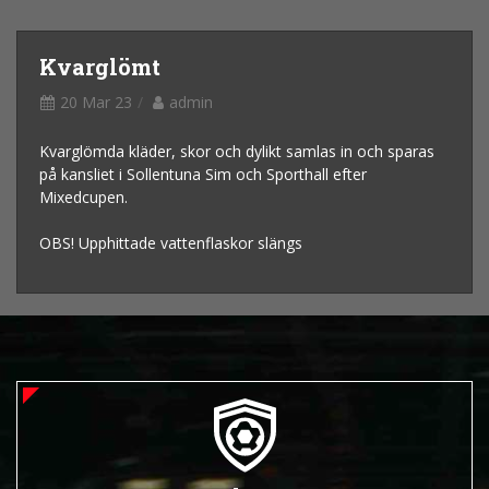
Kvarglömt
20 Mar 23
admin
Kvarglömda kläder, skor och dylikt samlas in och sparas
på kansliet i Sollentuna Sim och Sporthall efter
Mixedcupen.
OBS! Upphittade vattenflaskor slängs