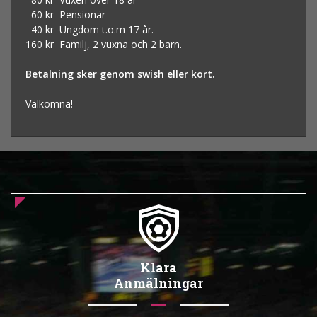
60 kr Pensionär
40 kr Ungdom t.o.m 17 år.
160 kr Familj, 2 vuxna och 2 barn.
Betalning sker genom swish eller kort.
Välkomna!
Klara
Anmälningar