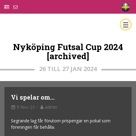
Nyköping Futsal Cup 2024
[archived]
26 TILL 27 JAN 2024
Vi spelar om...
9 Nov 23
admin
Segrande lag får förutom prispengar en pokal som
föreningen får behålla.