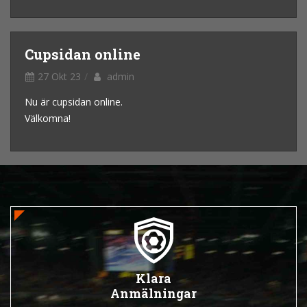
Cupsidan online
27 Okt 23
admin
Nu är cupsidan online.
Välkomna!
Klara
Anmälningar