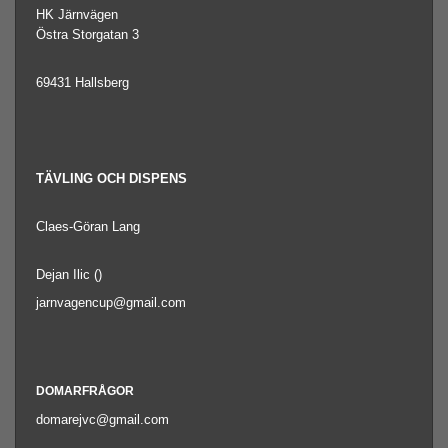
HK Järnvägen
Östra Storgatan 3
69431 Hallsberg
TÄVLING OCH DISPENS
Claes-Göran Lang
Dejan Ilic ()
jarnvagencup@gmail.com
DOMARFRÅGOR
domarejvc@gmail.com