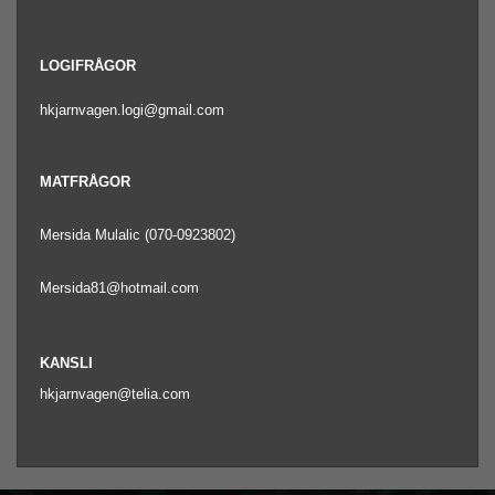
LOGIFRÅGOR
hkjarnvagen.logi@gmail.com
MATFRÅGOR
Mersida Mulalic (070-0923802)
Mersida81@hotmail.com
KANSLI
hkjarnvagen@telia.com