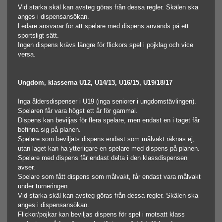
Vid starka skäl kan avsteg göras från dessa regler. Skälen ska
anges i dispensansökan.
Ledare ansvarar för att spelare med dispens används på ett
sportsligt sätt.
Ingen dispens krävs längre för flickors spel i pojklag och vice
versa.
Ungdom, klasserna U12, U14/13, U16/15, U19/18/17
Inga åldersdispenser i U19 (inga seniorer i ungdomstävlingen).
Spelaren får vara högst ett år för gammal.
Dispens kan beviljas för flera spelare, men endast en i taget får
befinna sig på planen.
Spelare som beviljats dispens endast som målvakt räknas ej,
utan laget kan ha ytterligare en spelare med dispens på planen.
Spelare med dispens får endast delta i den klassdispensen
avser.
Spelare som fått dispens som målvakt, får endast vara målvakt
under turneringen.
Vid starka skäl kan avsteg göras från dessa regler. Skälen ska
anges i dispensansökan.
Flickor/pojkar kan beviljas dispens för spel i motsatt klass