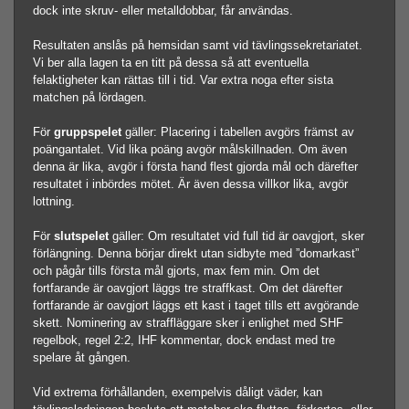
dock inte skruv- eller metalldobbar, får användas.
Resultaten anslås på hemsidan samt vid tävlingssekretariatet.
Vi ber alla lagen ta en titt på dessa så att eventuella
felaktigheter kan rättas till i tid. Var extra noga efter sista
matchen på lördagen.
För
gruppspelet
gäller: Placering i tabellen avgörs främst av
poängantalet. Vid lika poäng avgör målskillnaden. Om även
denna är lika, avgör i första hand flest gjorda mål och därefter
resultatet i inbördes mötet. Är även dessa villkor lika, avgör
lottning.
För
slutspelet
gäller: Om resultatet vid full tid är oavgjort, sker
förlängning. Denna börjar direkt utan sidbyte med ”domarkast”
och pågår tills första mål gjorts, max fem min. Om det
fortfarande är oavgjort läggs tre straffkast. Om det därefter
fortfarande är oavgjort läggs ett kast i taget tills ett avgörande
skett. Nominering av straffläggare sker i enlighet med SHF
regelbok, regel 2:2, IHF kommentar, dock endast med tre
spelare åt gången.
Vid extrema förhållanden, exempelvis dåligt väder, kan