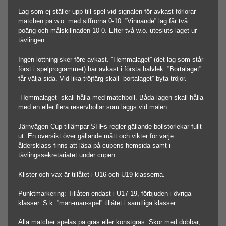
Lag som ej ställer upp till spel vid signalen för avkast förlorar
matchen på w.o. med siffrorna 0-10. ”Vinnande” lag får två
poäng och målskillnaden 10-0. Efter två w.o. utesluts laget ur
tävlingen.
Ingen lottning sker före avkast. ”Hemmalaget” (det lag som står
först i spelprogrammet) har avkast i första halvlek. ”Bortalaget”
får välja sida. Vid lika tröjfärg skall ”bortalaget” byta tröjor.
”Hemmalaget” skall hålla med matchboll. Båda lagen skall hålla
med en eller flera reservbollar som läggs vid målen.
Järnvägen Cup tillämpar SHFs regler gällande bollstorlekar fullt
ut. En översikt över gällande mått och vikter för varje
åldersklass finns att läsa på cupens hemsida samt i
tävlingssekretariatet under cupen..
Klister och vax är tillåtet i U16 och U19 klasserna.
Punktmarkering: Tillåten endast i U17-19, förbjuden i övriga
klasser. S.k. ”man-man-spel” tillåtet i samtliga klasser.
Alla matcher spelas på gräs eller konstgräs. Skor med dobbar,