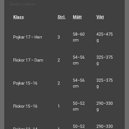
Bollstorlekar
Klass
Strl.
Mått
Vikt
58–60
425–475
Pojkar 17 – Herr
3
cm
g
54–56
325–375
Flickor 17 – Dam
2
cm
g
54–56
325–375
Pojkar 15–16
2
cm
g
50–52
290–330
Flickor 15–16
1
cm
g
50–52
290–330