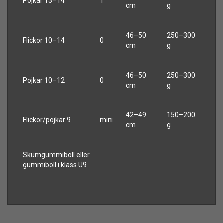
Pojkar 13–14
1
cm
g
46–50
250–300
Flickor 10–14
0
cm
g
46–50
250–300
Pojkar 10–12
0
cm
g
42–49
150–200
Flickor/pojkar 9
mini
cm
g
Skumgummiboll eller
gummiboll i klass U9