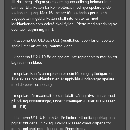
till Hallsberg. Någon ytterligare laguppställning behöver inte
lämnas. Blanketten får kompletteras med nya spelare under
tävlingens gång. Max 16 spelare får användas per match.
Laguppställningsblanketten skall inte förväxlas med
logiblanketten som också skall fyllas i (detta med anledning av
eventuell utrymning mm).
I klasserna U9, U10 och U11 (resultatlöst spel) får en spelare
spela i mer än ett lag i samma klass.
I klasserna U12-U19 får en spelare inte representera mer än ett
lag i samma klass.
En spelare kan även representera sin förening i ytterligare en
åldersklass om ålderskraven är uppfyllda (undantaget spelare
med dispens, se nedan)
En spelare får maximalt spela i totalt två lag, dvs. finnas med
på två laguppställningar, under turneringen (Gäller alla klasser
U9- U19)
I klasserna U11, U10 och U9 får flickor fritt delta i pojklag och
pojkar fritt delta i flicklag. I övriga klasser krävs dispens för
detta i enlighet med dispensbestämmelserna.