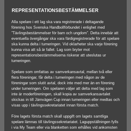
REPRESENTATIONSBESTÄMMELSER
Alla spelare i ett lag ska vara registrerade i deltagande
förening hos Svenska Handbollförbundet i enlighet med
”Tävlingsbestämmelser för barn och ungdom”. Detta innebär att
eventuella övergångar ska vara färdigregistrerade för att spelare
ska kunna delta i turneringen. Vid oklarheter ska varje förening
kunna visa att så är fallet. Lag som bryter mot
representationsbestämmelserna riskerar att uteslutas ur
turneringen.
Spelare som omfattas av samverkansavtal, mellan två eller
flera föreningar, får delta i turneringen med någon av de
föreningar som slutit avtal, dock inte med mer än en förening
under turneringen. Om spelaren väljer att delta med lag som
inte är moderföreningen, skall kopia av samverkansavtalet
skickas in till Järnvägen Cup innan turneringen eller medtas och
visas upp i tävlingssekretariatet innan första match.
Före lagets första match skall uppgift om lagets samtliga
spelare lämnas till tävlingssekretariatet. Laguppställningen fylls
i via My Team eller via bl
anketten som erhålles vid ankomsten