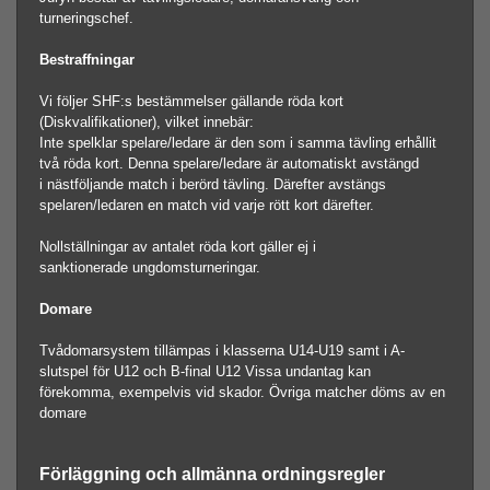
turneringschef.
Bestraffningar
Vi följer SHF:s bestämmelser gällande röda kort
(Diskvalifikationer), vilket innebär:
Inte spelklar spelare/ledare är den som i samma tävling erhållit
två röda kort. Denna spelare/ledare är automatiskt avstängd
i nästföljande match i berörd tävling. Därefter avstängs
spelaren/ledaren en match vid varje rött kort därefter.
Nollställningar av antalet röda kort gäller ej i
sanktionerade ungdomsturneringar.
Domare
Tvådomarsystem tillämpas i klasserna U14-U19 samt i A-
slutspel för U12 och B-final U12 Vissa undantag kan
förekomma, exempelvis vid skador. Övriga matcher döms av en
domare
Förläggning och allmänna ordningsregler