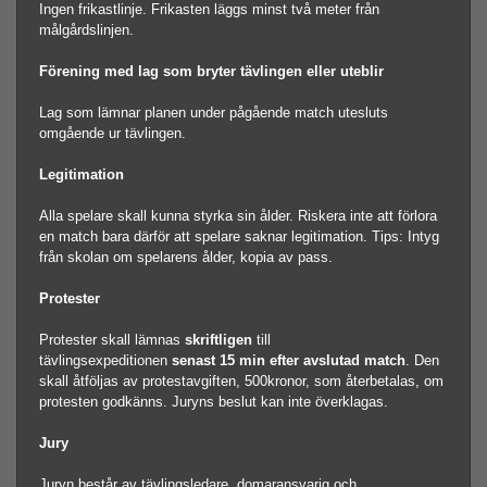
Ingen frikastlinje. Frikasten läggs minst två meter från
målgårdslinjen.
Förening med lag som bryter tävlingen eller uteblir
Lag som lämnar planen under pågående match utesluts
omgående ur tävlingen.
Legitimation
Alla spelare skall kunna styrka sin ålder.
Riskera inte att förlora
en match bara därför att spelare saknar legitimation.
Tips: Intyg
från skolan om spelarens ålder, kopia av pass.
Protester
Protester skall lämnas
skriftligen
till
tävlingsexpeditionen
senast 15 min efter avslutad match
. Den
skall åtföljas av protestavgiften, 500kronor, som återbetalas, om
protesten godkänns. Juryns beslut kan inte överklagas.
Jury
Juryn består av tävlingsledare, domaransvarig och