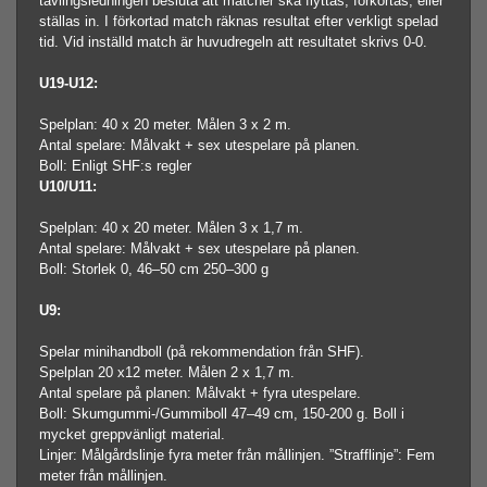
tävlingsledningen besluta att matcher ska flyttas, förkortas, eller
ställas in. I förkortad match räknas resultat efter verkligt spelad
tid. Vid inställd match är huvudregeln att resultatet skrivs 0-0.
U19-U12:
Spelplan: 40 x 20 meter. Målen 3 x 2 m.
Antal spelare: Målvakt + sex utespelare på planen.
Boll: Enligt SHF:s regler
U10/U11:
Spelplan: 40 x 20 meter. Målen 3 x 1,7 m.
Antal spelare: Målvakt + sex utespelare på planen.
Boll: Storlek 0, 46–50 cm 250–300 g
U9:
Spelar minihandboll (på rekommendation från SHF).
Spelplan 20 x12 meter. Målen 2 x 1,7 m.
Antal spelare på planen: Målvakt + fyra utespelare.
Boll: Skumgummi-/Gummiboll 47–49 cm, 150-200 g. Boll i
mycket greppvänligt material.
Linjer: Målgårdslinje fyra meter från mållinjen. ”Strafflinje”: Fem
meter från mållinjen.