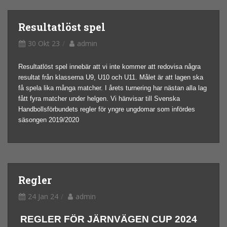
Resultatlöst spel
30 Okt 23
admin
Resultatlöst spel innebär att vi inte kommer att redovisa några
resultat från klasserna U9, U10 och U11. Målet är att lagen ska
få spela lika många matcher. I årets turnering har nästan alla lag
fått fyra matcher under helgen. Vi hänvisar till Svenska
Handbollsförbundets regler för yngre ungdomar som infördes
säsongen 2019/2020
Regler
24 Jan 24
admin
REGLER FÖR JÄRNVÄGEN CUP 2024