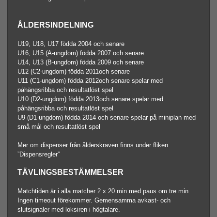
ÅLDERSINDELNING
U19, U18, U17 födda 2004 och senare
U16, U15 (A-ungdom) födda 2007 och senare
U14, U13 (B-ungdom) födda 2009 och senare
U12 (C2-ungdom) födda 2011och senare
U11 (C1-ungdom) födda 2012och senare spelar med
påhängsribba och resultatlöst spel
U10 (D2-ungdom) födda 2013och senare spelar med
påhängsribba och resultatlöst spel
U9 (D1-ungdom) födda 2014 och senare spelar på miniplan med
små mål och resultatlöst spel
Mer om dispenser från ålderskraven finns under fliken
”Dispensregler”
TÄVLINGSBESTÄMMELSER
Matchtiden är i alla matcher 2 x 20 min med paus om tre min.
Ingen timeout förekommer. Gemensamma avkast- och
slutsignaler med loksiren i högtalare.