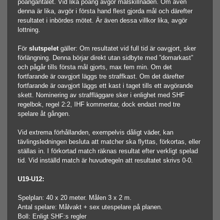
poängantalet. Vid lika poäng avgör målskillnaden. Om även
denna är lika, avgör i första hand flest gjorda mål och därefter
resultatet i inbördes mötet. Är även dessa villkor lika, avgör
lottning.
För
slutspelet
gäller: Om resultatet vid full tid är oavgjort, sker
förlängning. Denna börjar direkt utan sidbyte med ”domarkast”
och pågår tills första mål gjorts, max fem min. Om det
fortfarande är oavgjort läggs tre straffkast. Om det därefter
fortfarande är oavgjort läggs ett kast i taget tills ett avgörande
skett. Nominering av straffläggare sker i enlighet med SHF
regelbok, regel 2:2, IHF kommentar, dock endast med tre
spelare åt gången.
Vid extrema förhållanden, exempelvis dåligt väder, kan
tävlingsledningen besluta att matcher ska flyttas, förkortas, eller
ställas in. I förkortad match räknas resultat efter verkligt spelad
tid. Vid inställd match är huvudregeln att resultatet skrivs 0-0.
U19-U12:
Spelplan: 40 x 20 meter. Målen 3 x 2 m.
Antal spelare: Målvakt + sex utespelare på planen.
Boll: Enligt SHF:s regler