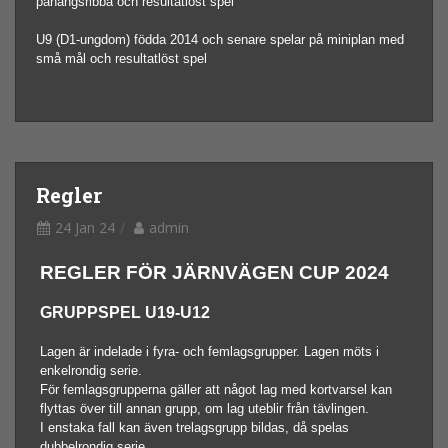
påhängsribba och resultatlöst spel
U9 (D1-ungdom) födda 2014 och senare spelar på miniplan med
små mål och resultatlöst spel
Regler
24 Jan 24
admin
REGLER FÖR JÄRNVÄGEN CUP 2024
GRUPPSPEL U19-U12
Lagen är indelade i fyra- och femlagsgrupper. Lagen möts i
enkelrondig serie.
För femlagsgrupperna gäller att något lag med kortvarsel kan
flyttas över till annan grupp, om lag uteblir från tävlingen.
I enstaka fall kan även trelagsgrupp bildas, då spelas
dubbelrondig serie.