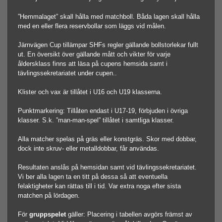
”Hemmalaget” skall hålla med matchboll. Båda lagen skall hålla
med en eller flera reservbollar som läggs vid målen.
Järnvägen Cup tillämpar SHFs regler gällande bollstorlekar fullt
ut. En översikt över gällande mått och vikter för varje
åldersklass finns att läsa på cupens hemsida samt i
tävlingssekretariatet under cupen..
Klister och vax är tillåtet i U16 och U19 klasserna.
Punktmarkering: Tillåten endast i U17-19, förbjuden i övriga
klasser. S.k. ”man-man-spel” tillåtet i samtliga klasser.
Alla matcher spelas på gräs eller konstgräs. Skor med dobbar,
dock inte skruv- eller metalldobbar, får användas.
Resultaten anslås på hemsidan samt vid tävlingssekretariatet.
Vi ber alla lagen ta en titt på dessa så att eventuella
felaktigheter kan rättas till i tid. Var extra noga efter sista
matchen på lördagen.
För
gruppspelet
gäller: Placering i tabellen avgörs främst av