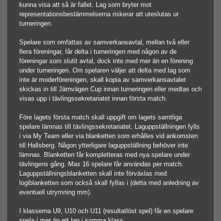
kunna visa att så är fallet. Lag som bryter mot
representationsbestämmelserna riskerar att uteslutas ur
turneringen.
Spelare som omfattas av samverkansavtal, mellan två eller
flera föreningar, får delta i turneringen med någon av de
föreningar som slutit avtal, dock inte med mer än en förening
under turneringen. Om spelaren väljer att delta med lag som
inte är moderföreningen, skall kopia av samverkansavtalet
skickas in till Järnvägen Cup innan turneringen eller medtas och
visas upp i tävlingssekretariatet innan första match.
Före lagets första match skall uppgift om lagets samtliga
spelare lämnas till tävlingssekretariatet. Laguppställningen fylls
i via My Team eller via bl
anketten som erhålles vid ankomsten
till Hallsberg. Någon ytterligare laguppställning behöver inte
lämnas. Blanketten får kompletteras med nya spelare under
tävlingens gång. Max 16 spelare får användas per match.
Laguppställningsblanketten skall inte förväxlas med
logiblanketten som också skall fyllas i (detta med anledning av
eventuell utrymning mm).
I klasserna U9, U10 och U11 (resultatlöst spel) får en spelare
spela i mer än ett lag i samma klass.