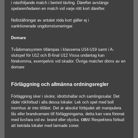
i nästföljande match i berörd tävling. Därefter avstängs
spelaren/ledaren en match vid varje rött kort därefter.
Nollställningar av antalet röda kort gäller ej i
sanktionerade ungdomsturneringar.
Domare
Tvådomarsystem tillämpas i klasserna U14-U19 samt i A-
slutspel för U12 och B-final U12 Vissa undantag kan
förekomma, exempelvis vid skador. Övriga matcher döms av en
domare
Förläggning och allmänna ordningsregler
Förläggning sker i skolor, idrottshallar och samlingssalar. Det
råder rökförbud i alla dessa lokaler. Lek och spel med boll
inomhus är inte tillåtet. Det är absolut förbjudet att manipulera
lås eller brandvarnare till förläggningarna, detta kan vara förenat
med livsfara vid ev. brand eller olycka.
OBS!
Respektera förbud
att beträda lokaler med larmade zoner.