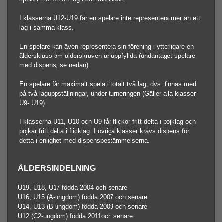
I klasserna U12-U19 får en spelare inte representera mer än ett
lag i samma klass.
En spelare kan även representera sin förening i ytterligare en
åldersklass om ålderskraven är uppfyllda (undantaget spelare
med dispens, se nedan)
En spelare får maximalt spela i totalt två lag, dvs. finnas med
på två laguppställningar, under turneringen (Gäller alla klasser
U9- U19)
I klasserna U11, U10 och U9 får flickor fritt delta i pojklag och
pojkar fritt delta i flicklag. I övriga klasser krävs dispens för
detta i enlighet med dispensbestämmelserna.
ÅLDERSINDELNING
U19, U18, U17 födda 2004 och senare
U16, U15 (A-ungdom) födda 2007 och senare
U14, U13 (B-ungdom) födda 2009 och senare
U12 (C2-ungdom) födda 2011och senare