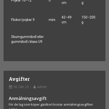
Pojkar 10–12
0
cm
g
42–49
150–200
Flickor/pojkar 9
mini
cm
g
Skumgummiboll eller
gummiboll i klass U9
Avgifter
30 Okt 23
admin
Anmälningsavgift
För de lag som köper gästkort kostar anmälningsavgiften