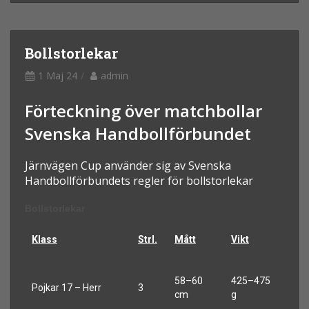
Bollstorlekar
1 Maj 24
admin
Förteckning över matchbollar
Svenska Handbollförbundet
Järnvägen Cup använder sig av Svenska
Handbollförbundets regler för bollstorlekar
Bollstorlekar
Klass
Strl.
Mått
Vikt
58–60
425–475
Pojkar 17 – Herr
3
cm
g