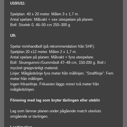
U10/U11:
Spelplan: 40 x 20 meter. Målen 3 x 1,7 m.
Antal spelare: Målvakt + sex utespelare på planen.
Boll: Storlek 0, 46–50 cm 250–300 g
U9:
Spelar minihandboll (på rekommendation från SHF).
Spelplan 20 x12 meter. Målen 2 x 1,7 m.
Antal spelare på planen: Målvakt + fyra utespelare.
Boll: Skumgummi-/Gummiboll 47–49 cm, 150-200 g. Boll i
mycket greppvänligt material.
Linjer: Målgårdslinje fyra meter från mållinjen. ”Strafflinje”: Fem
meter från mållinjen.
Ingen frikastlinje. Frikasten läggs minst två meter från
målgårdslinjen.
Förening med lag som bryter tävlingen eller uteblir
Lag som lämnar planen under pågående match utesluts
omgående ur tävlingen.