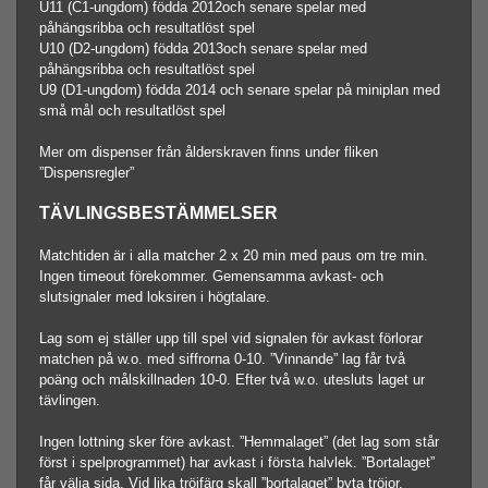
U11 (C1-ungdom) födda 2012och senare spelar med
påhängsribba och resultatlöst spel
U10 (D2-ungdom) födda 2013och senare spelar med
påhängsribba och resultatlöst spel
U9 (D1-ungdom) födda 2014 och senare spelar på miniplan med
små mål och resultatlöst spel
Mer om dispenser från ålderskraven finns under fliken
”Dispensregler”
TÄVLINGSBESTÄMMELSER
Matchtiden är i alla matcher 2 x 20 min med paus om tre min.
Ingen timeout förekommer. Gemensamma avkast- och
slutsignaler med loksiren i högtalare.
Lag som ej ställer upp till spel vid signalen för avkast förlorar
matchen på w.o. med siffrorna 0-10. ”Vinnande” lag får två
poäng och målskillnaden 10-0. Efter två w.o. utesluts laget ur
tävlingen.
Ingen lottning sker före avkast. ”Hemmalaget” (det lag som står
först i spelprogrammet) har avkast i första halvlek. ”Bortalaget”
får välja sida. Vid lika tröjfärg skall ”bortalaget” byta tröjor.