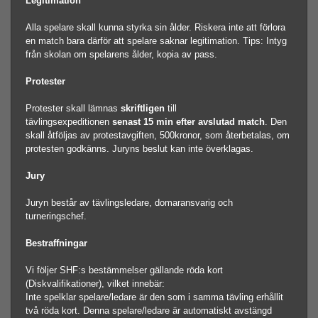
Legitimation
Alla spelare skall kunna styrka sin ålder.
Riskera inte att förlora
en match bara därför att spelare saknar legitimation.
Tips: Intyg
från skolan om spelarens ålder, kopia av pass.
Protester
Protester skall lämnas
skriftligen
till
tävlingsexpeditionen
senast 15 min efter avslutad match
. Den
skall åtföljas av protestavgiften, 500kronor, som återbetalas, om
protesten godkänns. Juryns beslut kan inte överklagas.
Jury
Juryn består av tävlingsledare, domaransvarig och
turneringschef.
Bestraffningar
Vi följer SHF:s bestämmelser gällande röda kort
(Diskvalifikationer), vilket innebär:
Inte spelklar spelare/ledare är den som i samma tävling erhållit
två röda kort. Denna spelare/ledare är automatiskt avstängd