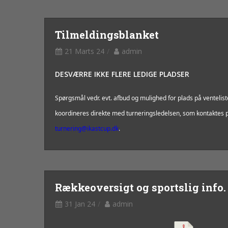
Tilmeldingsblanket
21 Marts 24
admin
DESVÆRRE IKKE FLERE LEDIGE PLADSER
Spørgsmål vedr. evt. afbud og mulighed for plads på ventelist
koordineres direkte med turneringsledelsen, som kontaktes 
turnering@ikastcup.dk
.
Rækkeoversigt og sportslig info.
31 Jan 24
admin