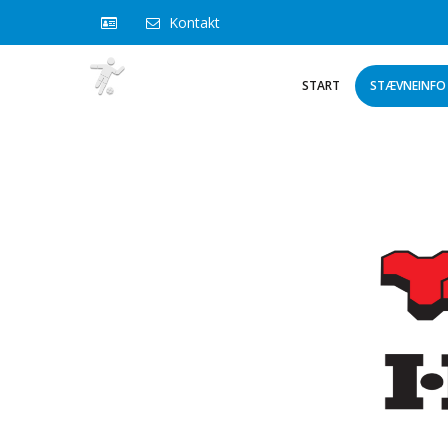
Kontakt
START
STÆVNEINFO 