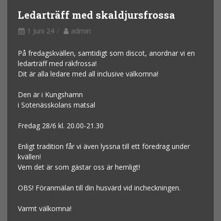
Ledarträff med skaldjursfrossa
1 Juni 24
admin
På fredagskvällen, samtidigt som discot, anordnar vi en
ledarträff med räkfrossa!
Dit är alla ledare med all inclusive välkomna!
Den är i Kungshamn
i Sotenässkolans matsal
Fredag 28/6 kl. 20.00-21.30
Enligt tradition får vi även lyssna till ett föredrag under
kvällen!
Vem det är som gästar oss är hemligt!
OBS! Föranmälan till din husvärd vid incheckningen.
Varmt välkomna!