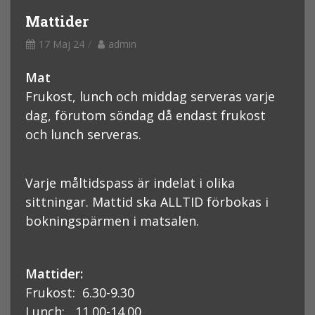
Mattider
17 Maj 24
admin
Mat
Frukost, lunch och middag serveras varje
dag, förutom söndag då endast frukost
och lunch serveras.
Varje måltidspass är indelat i olika
sittningar. Mattid ska ALLTID förbokas i
bokningspärmen i matsalen.
Mattider:
Frukost: 6.30-9.30
Lunch: 11.00-14.00