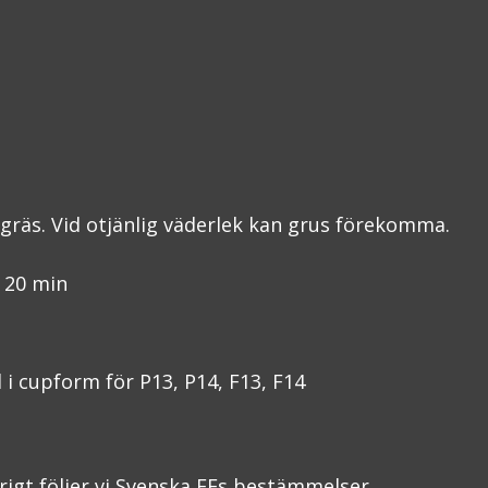
gräs. Vid otjänlig väderlek kan grus förekomma.
x 20 min
 i cupform för P13, P14, F13, F14
vrigt följer vi Svenska FFs bestämmelser.