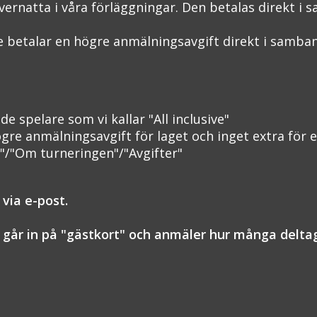
 övernatta i våra förläggningar. Den betalas direkt 
e betalar en högre anmälningsavgift direkt i samb
e spelare som vi kallar "All inclusive"
re anmälningsavgift för laget och inget extra för e
"/"Om turneringen"/"Avgifter"
 via e-post.
 går in på "gästkort" och anmäler hur många deltaga