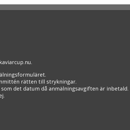
.
kaviarcup.nu.
mälningsformuläret.
mittén rätten till strykningar.
 som det datum då anmälningsavgiften är inbetald.
j.