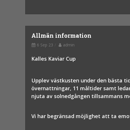
Allmän information
6 Sep 23
admin
Kalles Kaviar Cup
Upplev västkusten under den bästa tide
övernattningar, 11 måltider samt ledar
njuta av solnedgången tillsammans med
Vi har begränsad möjlighet att ta emot 