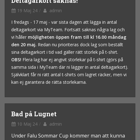
Deltagarkort saknas!
19 Maj 24
admin
I fredags - 17 maj - var sista dagen att lägga in antal
deltagarkort via MyTeam. Fortsatt saknas några lag och
vi håller
möjligheten öppen fram till kl 16.00 måndag
den 20 maj.
Redan nu prioriteras dock lag som beställt
sina deltagarkort i tid vad gäller rätt storlek på t-shirt.
OBS!
Flera lag har ej angivit storlekar på t-shirt (görs på
samma sida i MyTeam där ni lägger in antal deltagarkort).
Självklart får ni rätt antal t-shirts om lagret räcker, men vi
kan ej garantera de rätta storlekarna.
Bad på Lugnet
10 Maj 24
admin
Under Falu Sommar Cup kommer man att kunna