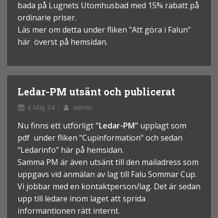
bada på Lugnets Utomhusbad med 15% rabatt på
ordinarie priser.
L
äs mer om detta under fliken "Att göra i Falun"
här överst på hemsidan.
Ledar-PM utsänt och publicerat
4 Maj 24
admin
Nu finns ett utförligt
"Ledar-PM"
upplagt som
pdf under fliken "Cupinformation" och sedan
"Ledarinfo" här på hemsidan.
Samma PM är även utsänt till den mailadress som
uppgavs vid anmälan av lag till Falu Sommar Cup.
Vi jobbar med en kontaktperson/lag. Det är sedan
upp till ledare inom laget att sprida
informantionen rätt internt.