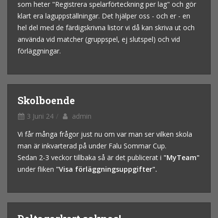
som heter "Registrera spelarförteckning per lag" och gör
klart era laguppställningar. Det hjälper oss - och er - en
hel del med de färdigskrivna listor vi då kan skriva ut och
använda vid matcher (gruppspel, ej slutspel) och vid
förläggningar.
Skolboende
3 Juni 24
admin
Vi får många frågor just nu om var man ser vilken skola
man är inkvarterad på under Falu Sommar Cup.
Sedan 2-3 veckor tillbaka så är det publicerat i
"MyTeam"
under fliken
"Vis
a förläggningsuppgifter".