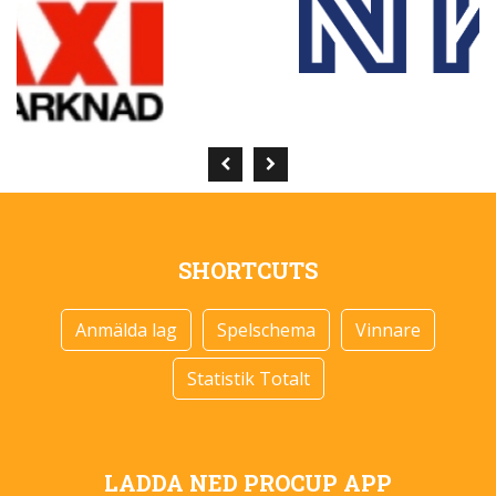
SHORTCUTS
Anmälda lag
Spelschema
Vinnare
Statistik Totalt
LADDA NED PROCUP APP