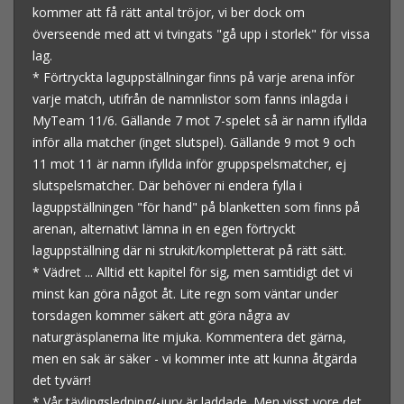
kommer att få rätt antal tröjor, vi ber dock om
överseende med att vi tvingats "gå upp i storlek" för vissa
lag.
* Förtryckta laguppställningar finns på varje arena inför
varje match, utifrån de namnlistor som fanns inlagda i
MyTeam 11/6. Gällande 7 mot 7-spelet så är namn ifyllda
inför alla matcher (inget slutspel). Gällande 9 mot 9 och
11 mot 11 är namn ifyllda inför gruppspelsmatcher, ej
slutspelsmatcher. Där behöver ni endera fylla i
laguppställningen "för hand" på blanketten som finns på
arenan, alternativt lämna in en egen förtryckt
laguppställning där ni strukit/kompletterat på rätt sätt.
* Vädret ... Alltid ett kapitel för sig, men samtidigt det vi
minst kan göra något åt. Lite regn som väntar under
torsdagen kommer säkert att göra några av
naturgräsplanerna lite mjuka. Kommentera det gärna,
men en sak är säker - vi kommer inte att kunna åtgärda
det tyvärr!
* Vår tävlingsledning/-jury är laddade. Men visst vore det