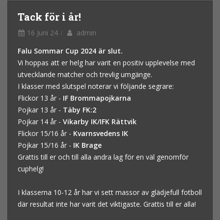
Tack för i år!
16 Juni 24
admin
Falu Sommar Cup 2024 är slut.
Vi hoppas att er helg har varit en positiv upplevelse med
utvecklande matcher och trevlig umgänge.
I klasser med slutspel noterar vi följande segrare:
Flickor 13 år -
IF Brommapojkarna
Pojkar 13 år -
Täby FK:2
Pojkar 14 år -
Vikarby IK/IFK Rättvik
Flickor 15/16 år -
Kvarnsvedens IK
Pojkar 15/16 år -
IK Brage
Grattis till er och till alla andra lag för en väl genomför
cuphelg!
I klasserna 10-12 år har vi sett massor av glädjefull fotboll
där resultat inte har varit det viktigaste. Grattis till er alla!