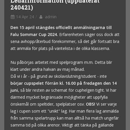
Ledarinformation (uppdaterat
240421)
14 Apr 24
admin
Den 15 april stängdes officiellt anmälningarna till
Falu Sommar Cup 2024.
Erfarenheten säger oss dock att
sena avhopp/återbud förekommer, så det går fortsatt bra
att anmäla för plats på väntelista i de olika klasserna.
Nu påbörjas arbetet med spelprogram m.m. Detta blir
klart under andra halvan av maj månad.
Då vi i år - på grund av skolavslutning/student - inte
börjar cupspelet förrän kl. 16.00 på fredagen den 14
juni
, så blir resten av schemat för cuphelgen tight. Vi har
därmed mycket begränsade möjligheter att uppfylla
önskemål om speltider, spelplatser osv.
OBS!
Vi ser varje
lag i cupen som ett "unikt" lag. Har man flera lag anmälda
från samma spelartrupp kan man alltså ha match ungefär
samma tid på olika arenor. Viktigt att tänka på gällande