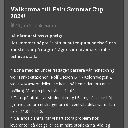
Välkomna till Falu Sommar Cup
2024!
13 Juni 24
admin
Då närmar vi oss cuphelg!
Här kommer några "sista minuten-påminnelser" och
kanske svar på några frågor som ni annars skulle
behöva ställa:
* Börja med att under fredagen passera vår incheckning
vid "Tanka-stationen, Rolf Ericson Bil" - Kolonnvägen 2
vid ICA Maxi-rondellen (se karta på hemsidan om ni är
osäkra). Vi är på plats från kl. 11.00.
* Tänk på att det är studentfredag i Falun, så ta lite höjd
gällande tid om ni ska genom de centrala delarna mellan
ca kl. 11.00-16.00.
* Gällande t-shirts har vi haft stora problem hos
leverantör då det gäller de mindre storlekarna. Alla lag