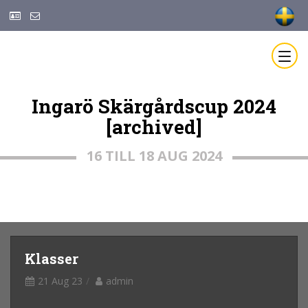
Ingarö Skärgårdscup 2024
[archived]
16 TILL 18 AUG 2024
Klasser
21 Aug 23
admin