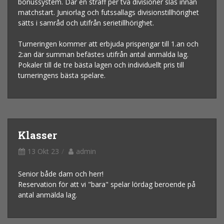
bonussystem. Där en straff per två divisioner slås innan
matchstart. Juniorlag och futssallags divisionstillhörighet
sätts i samråd och utifrån serietillhörighet.
Turneringen kommer att erbjuda prispengar till 1.an och
2:an där summan befästes utifrån antal anmälda lag.
Pokaler till de tre bästa lagen och individuellt pris till
turneringens bästa spelare.
Klasser
13 Okt 23
admin
Senior både dam och herr!
Reservation för att vi "bara" spelar lördag beroende på
antal anmälda lag.