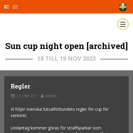
Sun cup night open [archived]
18 TILL 19 NOV 2023
Regler
13 Okt 23
admin
Vi följer svenska futsalförbundets regler för cup för
seniorer.
Undantag kommer göras för straffsparkar som