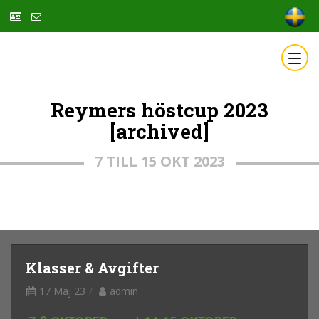
Reymers höstcup 2023
[archived]
7 TILL 15 OKT 2023
Klasser & Avgifter
17 Maj 23
admin