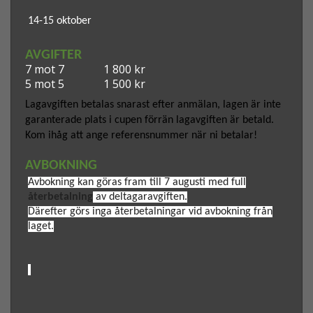
14-15 oktober
AVGIFTER
7 mot 7
1 800 kr
5 mot 5
1 500 kr
Lagavgiften betalas snarast efter anmälan, lagen är inte
garanterade plats i cupen förrän lagavgiften är betald.
Kom ihåg att ange referensnummer när ni betalar!
AVBOKNING
Avbokning kan göras fram till 7 augusti
med full
återbetalning
av deltagaravgiften.
Därefter görs inga återbetalningar vid avbokning från
laget.