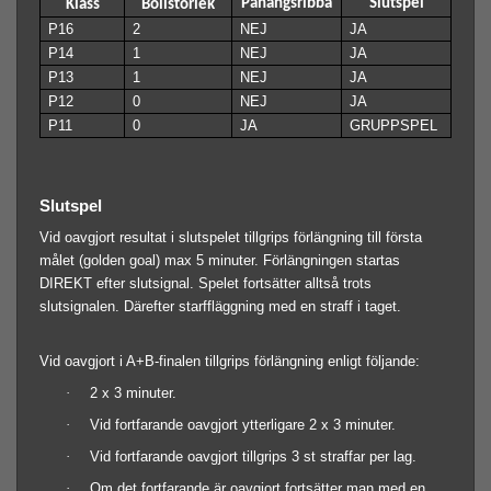
Påhängsribba
Slutspel
Klass
Bollstorlek
P16
2
NEJ
JA
P14
1
NEJ
JA
P13
1
NEJ
JA
P12
0
NEJ
JA
P11
0
JA
GRUPPSPEL
Slutspel
Vid oavgjort resultat i slutspelet tillgrips förlängning till första
målet (golden goal) max 5 minuter. Förlängningen startas
DIREKT efter slutsignal. Spelet fortsätter alltså trots
slutsignalen. Därefter starffläggning med en straff i taget.
Vid oavgjort i A+B-finalen tillgrips förlängning enligt följande:
·
2 x 3 minuter.
·
Vid fortfarande oavgjort ytterligare 2 x 3 minuter.
·
Vid fortfarande oavgjort tillgrips 3 st straffar per lag.
·
Om det fortfarande är oavgjort fortsätter man med en