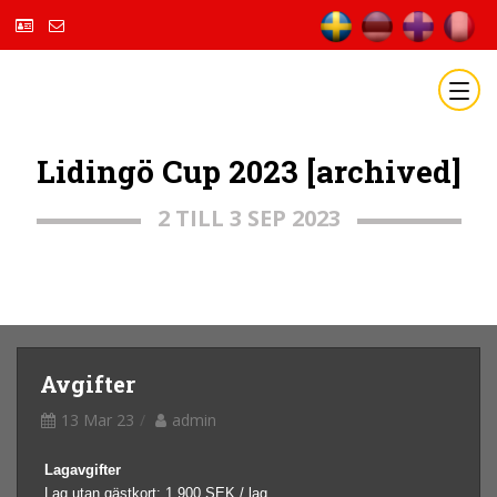
Lidingö Cup 2023 [archived]
2 TILL 3 SEP 2023
Avgifter
13 Mar 23
admin
Lagavgifter
Lag utan gästkort: 1 900 SEK / lag