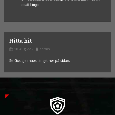
straff i taget.
Hitta hit
18 Aug 22
admin
Se Google maps längst ner på sidan.