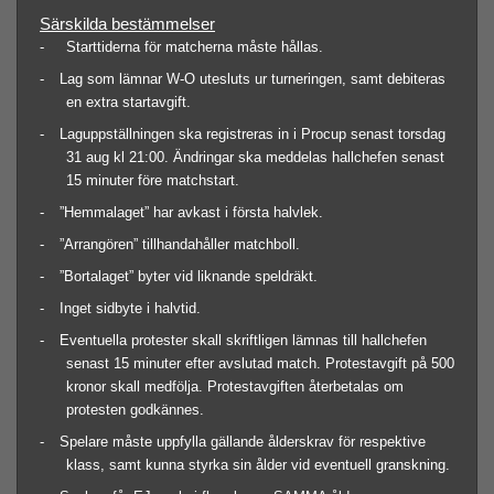
Särskilda bestämmelser
- Starttiderna för matcherna måste hållas.
-
Lag som lämnar W-O utesluts ur turneringen, samt debiteras
en extra startavgift.
-
Laguppställningen ska registreras in i Procup senast torsdag
31 aug kl 21:00. Ändringar ska meddelas hallchefen senast
15 minuter före matchstart.
-
”Hemmalaget” har avkast i första halvlek.
-
”Arrangören” tillhandahåller matchboll.
-
”Bortalaget” byter vid liknande speldräkt.
-
Inget sidbyte i halvtid.
-
Eventuella protester skall skriftligen lämnas till hallchefen
senast 15 minuter efter avslutad match. Protestavgift på 500
kronor skall medfölja. Protestavgiften återbetalas om
protesten godkännes.
-
Spelare måste uppfylla gällande ålderskrav för respektive
klass, samt kunna styrka sin ålder vid eventuell granskning.