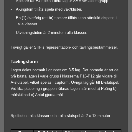
-
Spelare får EJ spela i flera lag ur SAMMA åldersgrupp.
-
A-ungdom tillåts spela med vax/klister.
-
En (1) överårig (ett år) spelare tillåts utan särskild dispens i
alla klasser.
-
Utvisningstiden är 2 minuter i alla klasser.
I övrigt gäller SHF’s representation- och tävlingsbestämmelser.
Tävlingsform
Lagen delas normalt i grupper om 3-5 lag. Det normala är att de
två bästa lagen i varje grupp i klasserna P16-P12 går vidare till
A-slutspel, vilket spelas i cupform. Övriga lag går till B-slutspel.
Vid lika placering i gruppen räknas lagen isär med a) Poäng b)
målskillnad c) Antal gjorda mål.
Speltiden i alla klasser och i alla slutspel är 2 x 13 minuter.