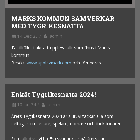
MARKS KOMMUN SAMVERKAR
MED TYGRIKESNATTA
14 Dec 25
admin
Ta tillfället i akt att uppleva allt som finns i Marks
kommun
Besök
www.upplevmark.com
och förundras.
Enkät Tygrikesnatta 2024!
10 Jan 24
admin
Årets Tygrikesnatta 2024 är slut, vi tackar alla som
deltagit som ledare, spelare, domare och funktionärer.
Som alltid vill vi ha Era synpunkter på årets cup.