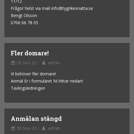
11/12
Frågor helst via mail info@tygrikesnatta.se
Bengt Olsson
0706 66 78 05
Fler domare!
28 Nov 23
admin
Vi behöver fler domare!
Anmäl Er i formuläret Ni hittar nedan!
Tävlingsledningen
Anmälan stängd
28 Nov 23
admin