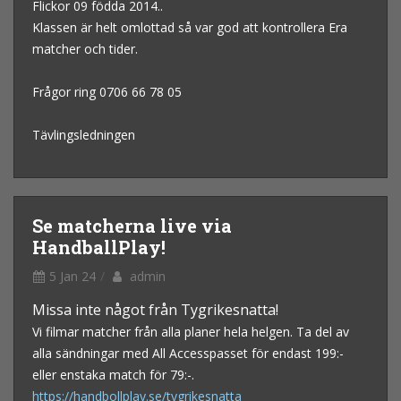
Flickor 09 födda 2014..
Klassen är helt omlottad så var god att kontrollera Era
matcher och tider.
Frågor ring 0706 66 78 05
Tävlingsledningen
Se matcherna live via
HandballPlay!
5 Jan 24
admin
Missa inte något från Tygrikesnatta!
Vi filmar matcher från alla planer hela helgen. Ta del av
alla sändningar med All Accesspasset för endast 199:-
eller enstaka match för 79:-.
https://handbollplay.se/tygrikesnatta