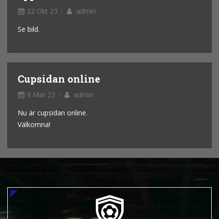
22 Okt 23
admin
Se bild.
Cupsidan online
9 Mar 23
admin
Nu är cupsidan online.
Välkomna!