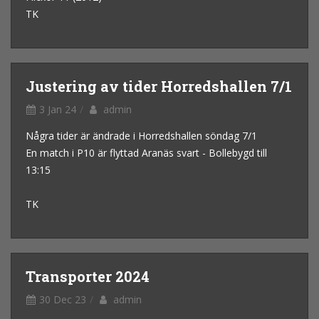
TK
Justering av tider Horredshallen 7/1
3 Jan 24
admin
Några tider är ändrade i Horredshallen söndag 7/1
En match i P10 är flyttad Aranäs svart - Bollebygd till
13:15
TK
Transporter 2024
30 Dec 23
admin