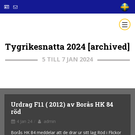
Tygrikesnatta 2024 [archived]
5 TILL 7 JAN 2024
Urdrag F11 ( 2012) av Borås HK 84
röd
4 Jan 24
admin
Borås HK 84 meddelar att de drar ur sitt lag Röd i Flickor