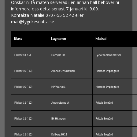
Önskar ni få maten serverad i en annan hall behöver ni
informera oss detta senast 7 januari kl. 9.00.
Kontakta Natalie 0707-55 52 42 eller
mat@tygrikesnatta.se
Klass
Lagnamn
Matsal
Flickor 8 (-15)
Härryda HK
Lyckeskolans matsal
Flickor 10 (-13)
Aranäs Onsala:Röd
Horreds Bygdegård
Flickor 10 (-13)
HP Warta:1
Horreds Bygdegård
Flickor 11 (-12)
Anderstorps sk
Fritsla Solgård
Flickor 11 (-12)
Bk Hisingen
Fritsla Solgård
Flickor 11 (-12)
Kviberg HK:2
Fritsla Solgård