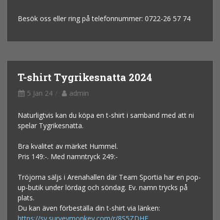
Besök oss eller ring på telefonnummer: 0722-26 57 74
T-shirt Tygrikesnatta 2024
5 Jan 24
admin
Naturligtvis kan du köpa en t-shirt i samband med att ni
spelar Tygrikesnatta.
Bra kvalitet av märket Hummel.
Pris 149:-. Med namntryck 249:-
Tröjorna säljs i Arenahallen där Team Sportia har en pop-
up-butik under lördag och söndag. Ev. namn trycks på
plats.
Du kan även förbeställa din t-shirt via länken:
https://sv.surveymonkey.com/r/8S5ZDHF