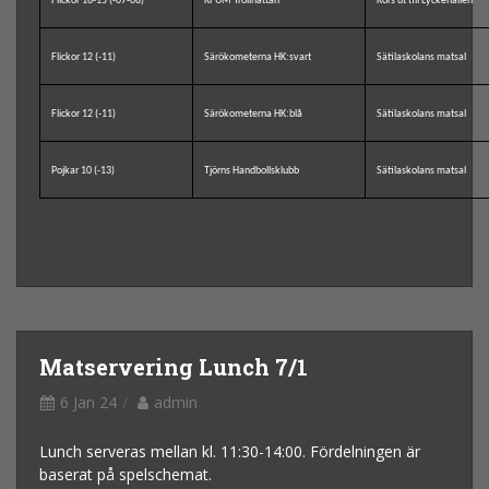
Flickor 16-15 (-07-08)
KFUM Trollhättan
Körs ut till Lyckehallen
Flickor 12 (-11)
Särökometerna HK:svart
Sätilaskolans matsal
Flickor 12 (-11)
Särökometerna HK:blå
Sätilaskolans matsal
Pojkar 10 (-13)
Tjörns Handbollsklubb
Sätilaskolans matsal
Matservering Lunch 7/1
6 Jan 24
admin
Lunch serveras mellan kl. 11:30-14:00. Fördelningen är
baserat på spelschemat.