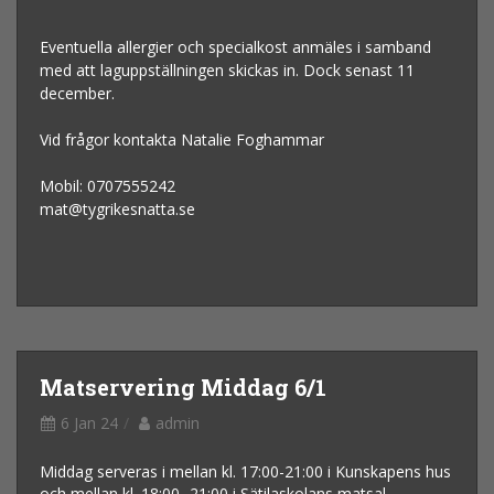
Eventuella allergier och specialkost anmäles i samband
med att laguppställningen skickas in. Dock senast 11
december.
Vid frågor kontakta Natalie Foghammar
Mobil: 0707555242
mat@tygrikesnatta.se
Matservering Middag 6/1
6 Jan 24
admin
Middag serveras i mellan kl. 17:00-21:00 i Kunskapens hus
och mellan kl. 18:00- 21:00 i Sätilaskolans matsal.