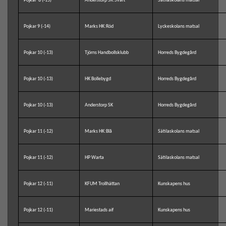
Pojkar 8 (-15)
Anderstorp SK:Svart
Sätilaskolans matsal
Pojkar 9 (-14)
Marks HK:Röd
Lyckeskolans matsal
Pojkar 10 (-13)
Tjörns Handbollsklubb
Horreds Bygdegård
Pojkar 10 (-13)
HK Bollebygd
Horreds Bygdegård
Pojkar 10 (-13)
Anderstorp SK
Horreds Bygdegård
Pojkar 11 (-12)
Marks HK:Blå
Sätilaskolans matsal
Pojkar 11 (-12)
HP Warta
Sätilaskolans matsal
Pojkar 12 (-11)
KFUM Trollhättan
Kunskapens hus
Pojkar 12 (-11)
Mariestads aif
Kunskapens hus