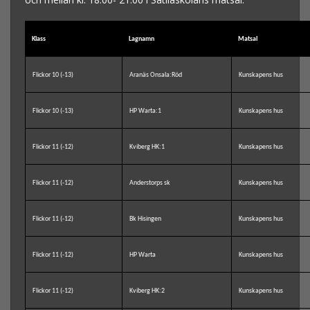
Klass
Lagnamn
Matsal
Flickor 10 (-13)
Aranäs Onsala:Röd
Kunskapens hus
Flickor 10 (-13)
HP Warta:1
Kunskapens hus
Flickor 11 (-12)
Kviberg HK:1
Kunskapens hus
Flickor 11 (-12)
Anderstorps sk
Kunskapens hus
Flickor 11 (-12)
Bk Hisingen
Kunskapens hus
Flickor 11 (-12)
HP Warta
Kunskapens hus
Flickor 11 (-12)
Kviberg HK:2
Kunskapens hus