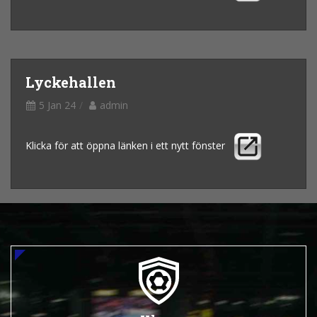
Lyckehallen
5 Jan 24
admin
Klicka för att öppna länken i ett nytt fönster