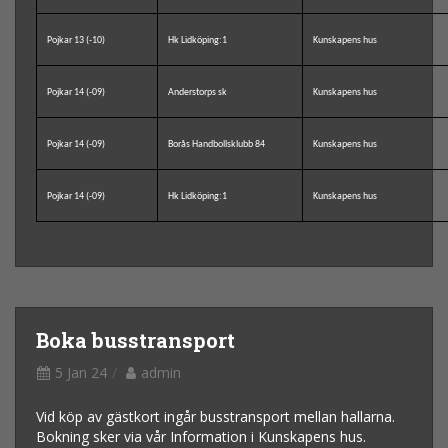
Pojkar 13 (-10)
Hk Lidköping:1
Kunskapens hus
Pojkar 14 (-09)
Anderstorps sk
Kunskapens hus
Pojkar 14 (-09)
Borås Handbollsklubb 84
Kunskapens hus
Pojkar 14 (-09)
Hk Lidköping:1
Kunskapens hus
Boka busstransport
5 Jan 24
admin
Vid köp av gästkort ingår busstransport mellan hallarna.
Bokning sker via vår Information i Kunskapens hus.