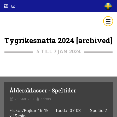
Tygrikesnatta 2024 [archived]
5 TILL 7 JAN 2024
Åldersklasser - Speltider
23 Mar 23
admin
Flickor/Pojkar 16-15 födda -07-08 Speltid 2
x 15 min