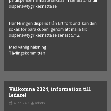
på dispenserna måste skickas in senast 5/12 till:
dispens@tygrikesnatta.se
Har Ni ingen dispens från Ert förbund kan den
sökas för bara cupen genom att maila till:
dispens@tygrikesnatta.se senast 5/12.
Med vänlig hälsning
Tävlingskommittén
Välkomna 2024, information till
ledare!
4 Jan 24
admin