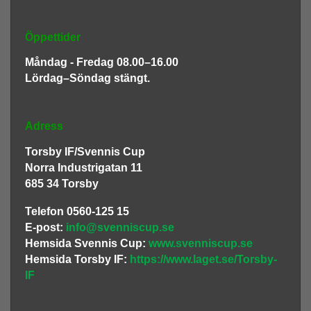
Öppettider
Måndag - Fredag 08.00–16.00
Lördag–Söndag stängt.
Adress
Torsby IF/Svennis Cup
Norra Industrigatan 11
685 34 Torsby
Telefon 0560-125 15
E-post:
info@svenniscup.se
Hemsida Svennis Cup:
www.svenniscup.se
Hemsida Torsby IF:
https://www.laget.se/Torsby-
IF