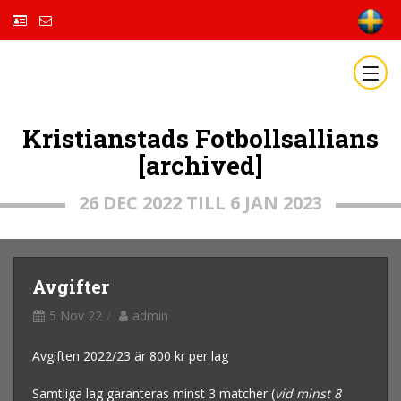
Kristianstads Fotbollsallians
[archived]
26 DEC 2022 TILL 6 JAN 2023
Avgifter
5 Nov 22
admin
Avgiften 2022/23 är 800 kr per lag
Samtliga lag garanteras minst 3 matcher (
vid minst 8