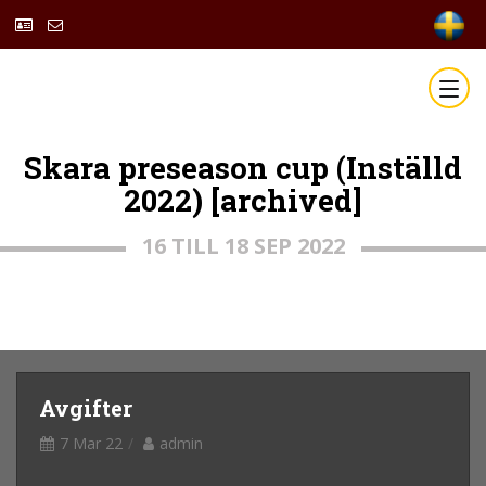
Skara preseason cup (Inställd
2022) [archived]
16 TILL 18 SEP 2022
Avgifter
7 Mar 22
admin