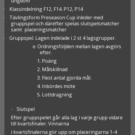
ungdom
Klassindelning F12, F14. P12, P14
·
Tävlingsform Preseason Cup inleder med
·
gruppspel och därefter spelas slutspelsmatcher
samt placeringsmatcher
Gruppspel. Lagen indelade i 2 st 4 lagsgrupper.
·
Ordningsföljden mellan lagen avgörs
o
efter.
1. Poäng
2. Målskillnad
3. Flest antal gjorda mål.
4. Inbördes möte
5. Lottdragning
Slutspel
·
Efter gruppspelet går alla lag i varje grupp vidare
till kvartsfinaler. Vinnarna
i kvartsfinalerna gör upp om placeringarna 1-4