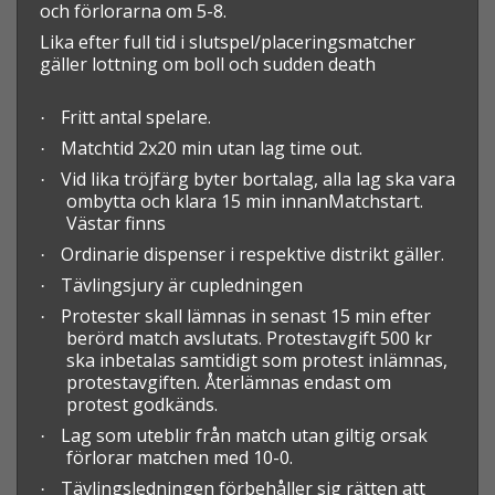
och förlorarna om 5-8.
Lika efter full tid i slutspel/placeringsmatcher
gäller lottning om boll och sudden death
Fritt antal spelare.
·
Matchtid 2x20 min utan lag time out.
·
Vid lika tröjfärg byter bortalag, alla lag ska vara
·
ombytta och klara 15 min innanMatchstart.
Västar finns
Ordinarie dispenser i respektive distrikt gäller.
·
Tävlingsjury är cupledningen
·
Protester skall lämnas in senast 15 min efter
·
berörd match avslutats. Protestavgift 500 kr
ska inbetalas samtidigt som protest inlämnas,
protestavgiften. Återlämnas endast om
protest godkänds.
Lag som uteblir från match utan giltig orsak
·
förlorar matchen med 10-0.
Tävlingsledningen förbehåller sig rätten att
·