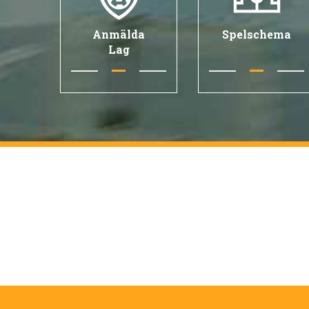
Anmälda
Spelschema
Lag