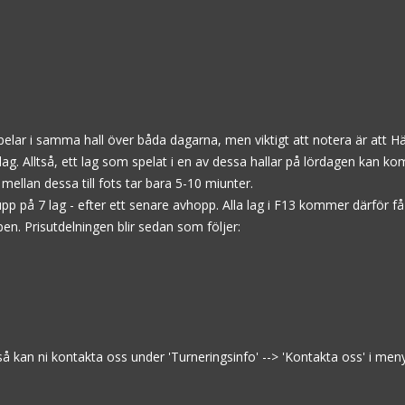
ag spelar i samma hall över båda dagarna, men viktigt att notera är att H
. Alltså, ett lag som spelat i en av dessa hallar på lördagen kan ko
ellan dessa till fots tar bara 5-10 miunter.
grupp på 7 lag - efter ett senare avhopp. Alla lag i F13 kommer därfö
pen. Prisutdelningen blir sedan som följer:
 så kan ni kontakta oss under 'Turneringsinfo' --> 'Kontakta oss' i me