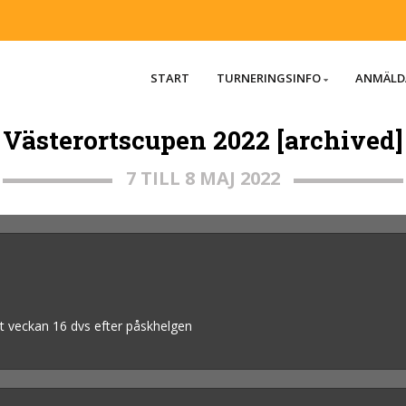
START
TURNERINGSINFO
ANMÄLD
Västerortscupen 2022 [archived]
7 TILL 8 MAJ 2022
t veckan 16 dvs efter påskhelgen