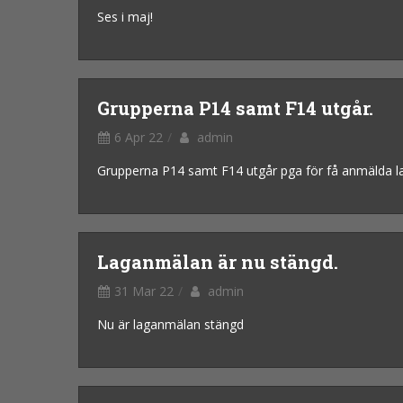
Ses i maj!
Grupperna P14 samt F14 utgår.
6 Apr 22
admin
Grupperna P14 samt F14 utgår pga för få anmälda l
Laganmälan är nu stängd.
31 Mar 22
admin
Nu är laganmälan stängd