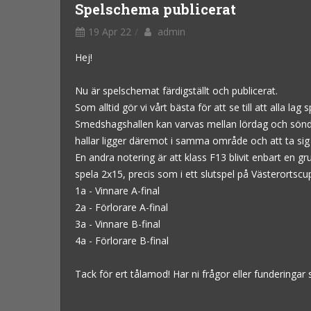
Spelschema publicerat
19 Apr 22
admin
Hej!
Nu är spelschemat färdigställt och publicerat.
Som alltid gör vi vårt bästa för att se till att alla l
Smedshagshallen kan varvas mellan lördag och söndag
hallar ligger däremot i samma område och att ta sig m
En andra notering är att klass F13 blivit enbart en 
spela 2x15, precis som i ett slutspel på Västerortscu
1a - Vinnare A-final
2a - Förlorare A-final
3a - Vinnare B-final
4a - Förlorare B-final
Tack för ert tålamod! Har ni frågor eller funderingar