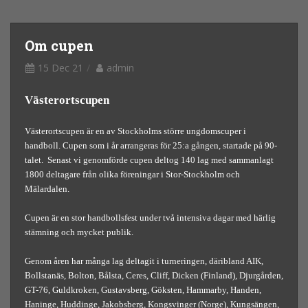
Om cupen
15 Dec 21
admin
Västerortscupen
Västerortscupen är en av Stockholms större ungdomscuper i
handboll. Cupen som i år arrangeras för 25:a gången, startade på 90-
talet. Senast vi genomförde cupen deltog 140 lag med sammanlagt
1800 deltagare från olika föreningar i Stor-Stockholm och
Mälardalen.
Cupen är en stor handbollsfest under två intensiva dagar med härlig
stämning och mycket publik.
Genom åren har många lag deltagit i turneringen, däribland AIK,
Bollstanäs, Bolton, Bålsta, Ceres, Cliff, Dicken (Finland), Djurgården,
GT-76, Guldkroken, Gustavsberg, Göksten, Hammarby, Handen,
Haninge, Huddinge, Jakobsberg, Kongsvinger (Norge), Kungsängen,