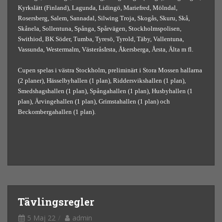
Kyrkslätt (Finland), Lagunda, Lidingö, Mariefred, Mölndal,
Rosersberg, Salem, Sannadal, Silwing Troja, Skogås, Skuru, Skå,
Skånela, Sollentuna, Spånga, Spårvägen, Stockholmspolisen,
Swithiod, BK Söder, Tumba, Tyresö, Tyrold, Täby, Vallentuna,
Vassunda, Westermalm, VästeråsIrsta, Åkersberga, Årsta, Älta m fl.
Cupen spelas i västra Stockholm, preliminärt i Stora Mossen hallarna
(2 planer), Hässelbyhallen (1 plan), Riddersvikshallen (1 plan),
Smedshagshallen (1 plan), Spångahallen (1 plan), Husbyhallen (1
plan), Ärvingehallen (1 plan), Grimstahallen (1 plan) och
Beckombergahallen (1 plan).
Tävlingsregler
5 Maj 22
admin