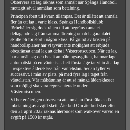
Observera att lag räknas som anmält när Spånga Handboll
mottagit såväl anmälan som betalning.
Principen först till kvarn tillämpas. Det är tillåtet att anmäla
fler än ett lag i varje klass. Spånga Handbollsklubb
förbehåller sig dock rätten till att begränsa antalet
deltagande lag från samma förening om deltagarantalet
skulle bli för stort i någon klass. På grund av bristen på
handbollsplaner har vi tyvärr inte möjlighet att erbjuda
obegränsat antal lag att delta i Västerortscupen. När ett lag
har anmält sig och betalt anmälningsavgiften, hamnar laget
automatiskt på en väntelista. I ett första läge tar vi in åtta lag
i respektive åldersklass från väntelistan. Sedan fyller vi
successivt, i mån av plats, på med fyra lag i taget från
väntelistan. Vår målsättning är att så många åldersklasser
som möjligt ska vara representerade under
Västerortscupen.
Vi ber er återigen observera att anmälan först räknas då
inbetalning av avgift skett. Återbud Om återbud sker efter
den 21 april 2022 räknas återbudet som walkover varvid en
avgift på 1500 kr utgår.