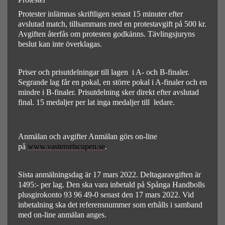
Protester inlämnas skriftligen senast 15 minuter efter
avslutad match, tillsammans med en protestavgift på 500 kr.
Avgiften återfås om protesten godkänns. Tävlingsjuryns
beslut kan inte överklagas.
Priser och prisutdelningar till lagen i A- och B-finaler.
Segrande lag får en pokal, en större pokal i A-finaler och en
mindre i B-finaler. Prisutdelning sker direkt efter avslutad
final. 15 medaljer per lat inga medaljer till ledare.
Anmälan och avgifter Anmälan görs on-line
på
www.vasterortscupen.se
.
Sista anmälningsdag är 17 mars 2022. Deltagaravgiften är
1495:- per lag. Den ska vara inbetald på Spånga Handbolls
plusgirokonto 93 96 49-0 senast den 17 mars 2022. Vid
inbetalning ska det referensnummer som erhålls i samband
med on-line anmälan anges.