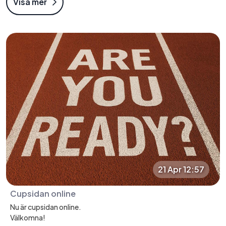
Visa mer
21 Apr 12:57
Cupsidan online
Nu är cupsidan online.
Välkomna!