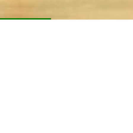
TURNERINGEN
STARTER 21.08.2026
11
13
34
42
DAGE
TIMER
MINUTTER
SEKUNDER
DOWNLOAD PROCUP APP