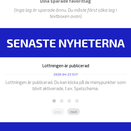
Dina sparade favoritlag
(Inga lag är sparade ännu. Du måste först söka lag i
textboxen ovan)
SENASTE NYHETERNA
Lottningen är publicerad
2026-04-23 13:17
Lottningen är publicerad. Du kan klicka på de menypunkter som
blivit aktiverade, t.ex. Spelschema.
prev
next