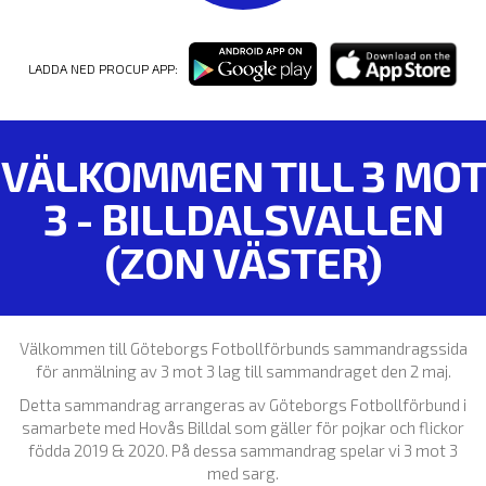
LADDA NED PROCUP APP:
VÄLKOMMEN TILL 3 MOT
3 - BILLDALSVALLEN
(ZON VÄSTER)
Välkommen till Göteborgs Fotbollförbunds sammandragssida
för anmälning av 3 mot 3 lag till sammandraget den 2 maj.
Detta sammandrag arrangeras av Göteborgs Fotbollförbund i
samarbete med Hovås Billdal som gäller för pojkar och flickor
födda 2019 & 2020. På dessa sammandrag spelar vi 3 mot 3
med sarg.