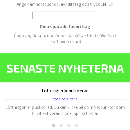
Ange namnet (eller del av) ditt lag och tryck ENTER
Dina sparade favoritlag
(Inga lag är sparade ännu. Du måste först söka lag i
textboxen ovan)
SENASTE NYHETERNA
Lottningen är publicerad
2026-05-21 22:15
Lottningen är publicerad. Du kan klicka på de menypunkter som
blivit aktiverade, t.ex. Spelschema.
H