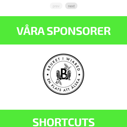
prev
next
VÅRA SPONSORER
SHORTCUTS