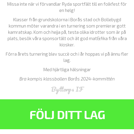
Missa inte när vi förvandlar Ryda sportfält till en folkfest för
en helg!
Klasser från grundskolorna i Borås stad och Bollebygd
kommun möter varandra i en turnering som premierar gott
kamratskap. Kom och hejja på, testa olika idrotter som är på
plats, besök våra sponsortält och ät god mat&fika från våra
kiosker.
Förra årets turnering blev succè och i år hoppas vi på ännu fler
lag.
Med hjärtliga hälsningar
Bra kompis klassbollen Borås 2024-kommittén
Byttorps IF
FÖLJ DITT LAG