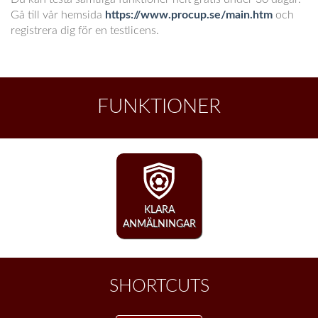
Gå till vår hemsida
https://www.procup.se/main.htm
och
registrera dig för en testlicens.
FUNKTIONER
KLARA
ANMÄLNINGAR
SHORTCUTS