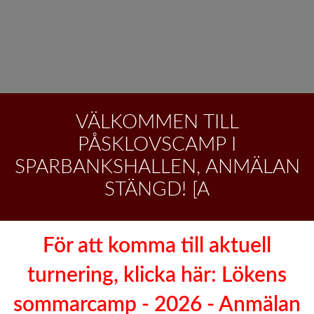
VÄLKOMMEN TILL
PÅSKLOVSCAMP I
SPARBANKSHALLEN, ANMÄLAN
STÄNGD! [A
För att komma till aktuell
turnering, klicka här: Lökens
sommarcamp - 2026 - Anmälan