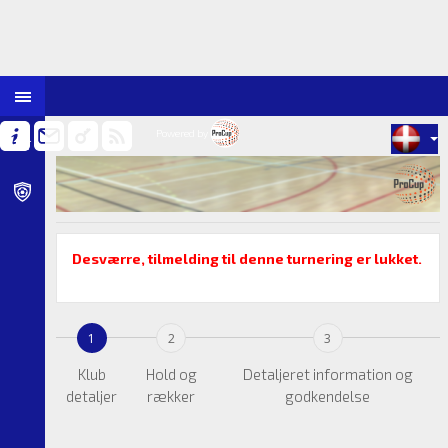
@approve_msg@ @approve_link@
@lbl_approve@
Powered by
Desværre, tilmelding til denne turnering er lukket.
1
2
3
Klub
Hold og
Detaljeret information og
detaljer
rækker
godkendelse