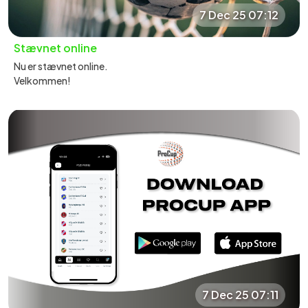
7 Dec 25 07:12
Stævnet online
Nu er stævnet online.
Velkommen!
7 Dec 25 07:11