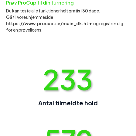
Prøv ProCup til din turnering
Du kan teste alle funktioner helt gratis i 30 dage.
Gå til vores hjemmeside
https://www.procup.se/main_dk.htm
og registrer dig
for en prøvelicens.
233
Antal tilmeldte hold