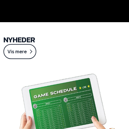
NYHEDER
Vis mere