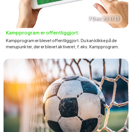
7 Dec 25 11:13
Kampprogram er offentliggjort.
Kampprogram er blevet offentliggjort. Du kan klikke på de
menupunkter, der er blevet aktiveret, f.eks. Kampprogram.