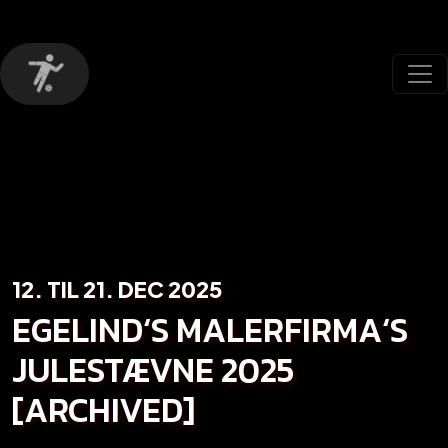
12. TIL 21. DEC 2025
EGELIND‘S MALERFIRMA‘S
JULESTÆVNE 2025
[ARCHIVED]