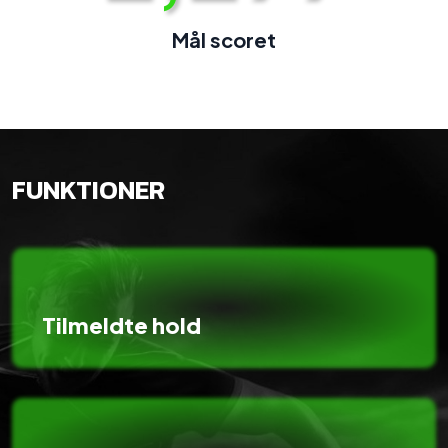
Mål scoret
FUNKTIONER
Tilmeldte hold