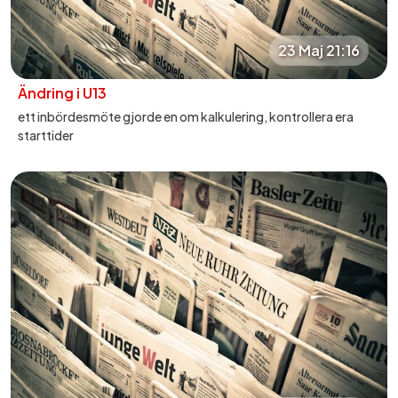
23 Maj 21:16
Ändring i U13
ett inbördesmöte gjorde en om kalkulering, kontrollera era
starttider