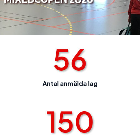
56
Antal anmälda lag
150