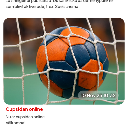
Lottningen är publicerad. Du kan klicka på de menypunkter
som blivit aktiverade, t.ex. Spelschema.
10 Nov 25 10:32
Cupsidan online
Nu är cupsidan online.
Välkomna!