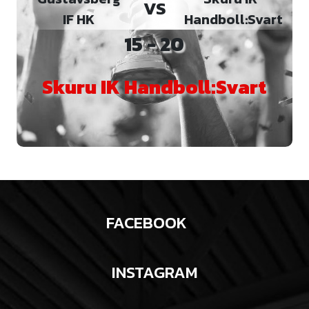
VS
IF HK
Handboll:Svart
15 - 20
Skuru IK Handboll:Svart
FACEBOOK
INSTAGRAM