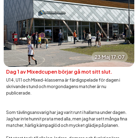
23 Maj 17:07
Dag 1 av Mixedcupen börjar gå mot sitt slut.
U14, U11 och Mixed-klasserna är färdigspelade för dagen i
skrivande stund och morgondagens matcher är nu
publicerade.
Som tävlingsansvarig har jag varit runt i hallarna under dagen.
Jag har inte hunnit prata med alla, men jag har sett många fina
matcher, härlig kämpaglöd och mycket glädje på planen.