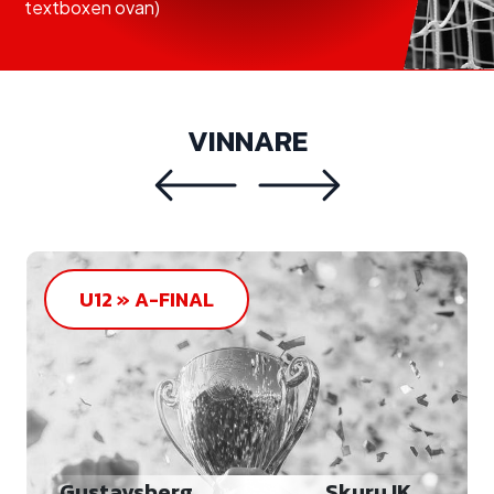
textboxen ovan)
VINNARE
U12 » A-FINAL
Gustavsberg
Skuru IK