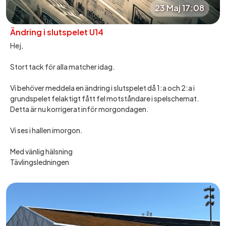
23 Maj 17:08
Ändring i slutspelet U14
Hej,
Stort tack för alla matcher idag.
Vi behöver meddela en ändring i slutspelet då 1:a och 2:a i
grundspelet felaktigt fått fel motståndare i spelschemat.
Detta är nu korrigerat inför morgondagen.
Vi ses i hallen imorgon.
Med vänlig hälsning
Tävlingsledningen