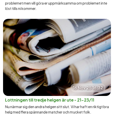
problemet men vill göra er uppmärksamma om problemet inte
löst tills ni kommer.
16 Nov 25 16:32
Lottningen till tredje helgen är ute - 21-23/11
Nu närmar sig den andra helgen sitt slut. Vi har haft en riktigt bra
helg med flera spännande matcher och mycket folk.