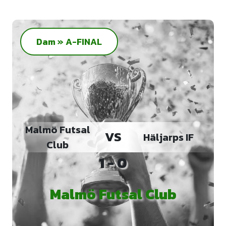
Dam » A-FINAL
Malmö Futsal
VS
Häljarps IF
Club
1 - 0
Malmö Futsal Club