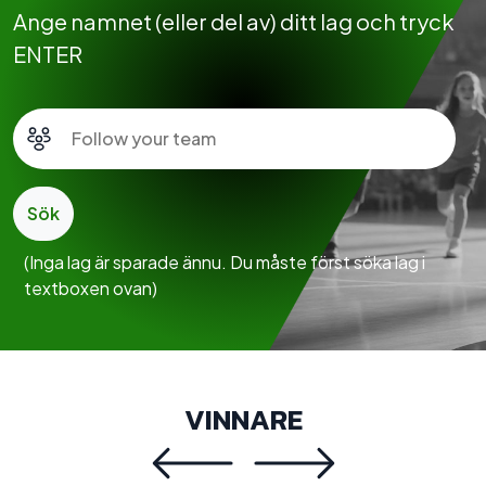
Ange namnet (eller del av) ditt lag och tryck
ENTER
Sök
(Inga lag är sparade ännu. Du måste först söka lag i
textboxen ovan)
VINNARE