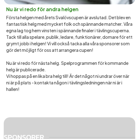
Nu är vi redo för andra helgen
Första helgen med årets Svalövscupen är avslutad. Det blev en
fantastisk helg med mycket folk och spännande matcher. Våra
egna lag tog hem vinsten i spännande finaler i tävlingscuperna.
Tack till alla spelare, publik, ledare, funktionärer, domare för ett
grymt jobb i helgen! Vi vill också tacka alla våra sponsorer som
gör det möjligt för oss att arrangera cupen!
Nu är vi redo för nästa helg. Spelprogrammen för kommande
helg är publicerade.
Vi hoppas på en lika bra helg till! Är det något ni undrar över när
ni är på plats - kontakta någon i tävlingsledningen när ni är i
hallen!
SPONSORER