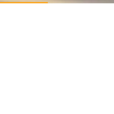
Huvudnyheter
Lottningen är publicerad
9 Okt 25
admin
Lottningen är publicerad. Du kan klicka på de menypunkter
som blivit aktiverade, t.ex. Spelschema.
LÄS MER
Nyhetsarkiv