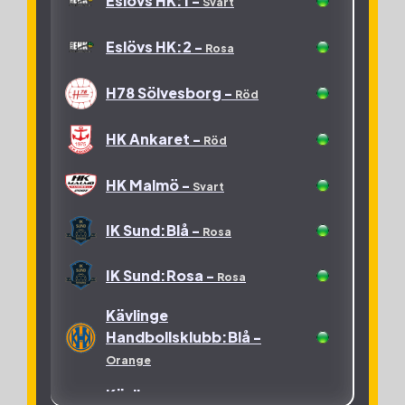
Eslövs HK:1 -
Svart
LUGI HF:1 -
Vinröd
Eslövs HK:2 -
Rosa
LUGI HF:2 -
Vinröd
H78 Sölvesborg -
Röd
LUGI HF:3 -
Vinröd
HK Ankaret -
Röd
Ljunghusens HK:Ljusblå
-
Ljusblå
HK Malmö -
Svart
Ljunghusens
HK:Mörkblå -
IK Sund:Blå -
Ljusblå
Rosa
OV Helsingborg:1 -
Grön
IK Sund:Rosa -
Rosa
OV Helsingborg:2 -
Kävlinge
Grön
Handbollsklubb:Blå -
Orange
Kävlinge