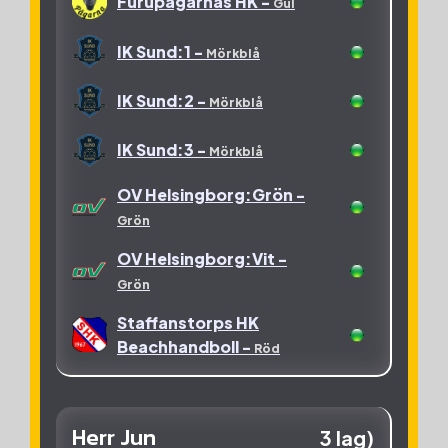
Furupågarnas HK -
Gul
IK Sund:1 -
Mörkblå
IK Sund:2 -
Mörkblå
IK Sund:3 -
Mörkblå
OV Helsingborg:Grön -
Grön
OV Helsingborg:Vit -
Grön
Staffanstorps HK
Beachhandboll -
Röd
Herr Jun
3 lag)