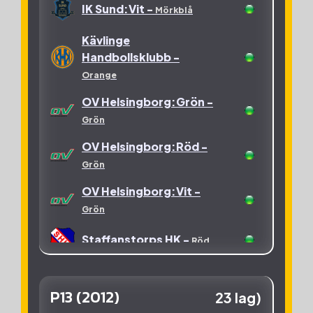
IK Sund:Vit -
Mörkblå
OV Helsingborg:4 -
Kävlinge
Grön
Handbollsklubb -
Skurups Handboll:06 -
Orange
Grön
OV Helsingborg:Grön -
Skurups Handboll:07 -
Grön
Grön
OV Helsingborg:Röd -
Staffanstorps HK:Blå -
Grön
Röd
OV Helsingborg:Vit -
Staffanstorps HK:Röd
Grön
-
Röd
Staffanstorps HK -
Röd
Staffanstorps HK:Vit -
Röd
P13 (2012)
23 lag)