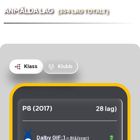
ANMÄLDA LAG
(354 LAG TOTALT)
Klass
Klubb
P8 (2017)
28 lag)
Dalby GIF:1 -
Blå/svart