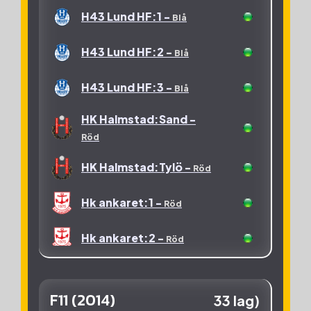
H43 Lund HF:1 -
Blå
H43 Lund HF:2 -
Blå
H43 Lund HF:3 -
Blå
HK Halmstad:Sand -
Röd
HK Halmstad:Tylö -
Röd
Hk ankaret:1 -
Röd
Hk ankaret:2 -
Röd
Hk ankaret:3 -
Röd
F11 (2014)
33 lag)
OV Helsingborg HK:1 -