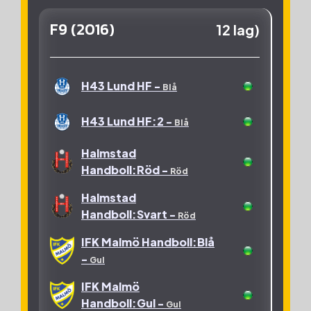
IK Sävehof:U3 -
Gul
F9 (2016)
12 lag)
IK Sävehof:V1 -
Gul
IK Sävehof:V2 -
Gul
H43 Lund HF -
Blå
IK Sävehof:V3 -
Gul
H43 Lund HF:2 -
Blå
IK Sävehof:V4 -
Gul
Halmstad
Handboll:Röd -
Röd
IK Sävehof:V5 -
Gul
Halmstad
OV Helsingborg -
Grön
Handboll:Svart -
Röd
Skurups Handboll:1 -
IFK Malmö Handboll:Blå
Grön
-
Gul
Skurups Handboll:2 -
IFK Malmö
Grön
Handboll:Gul -
Gul