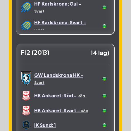
HF Karlskrona:Gul -
HK:Svart -
Röd
Svart
Staffanstorps HK:Vit -
HF Karlskrona:Svart -
Röd
Svart
HF Karlskrona:Vit -
Svart
F12 (2013)
14 lag)
IK Sund:Blå -
Mörkblå
GW Landskrona HK -
IK Sund:Svart -
Mörkblå
Svart
KFUM Trollhättan:1 -
HK Ankaret:Röd -
Röd
Röd
KFUM Trollhättan:2 -
HK Ankaret:Svart -
Röd
Röd
IK Sund:1
Kävlinge