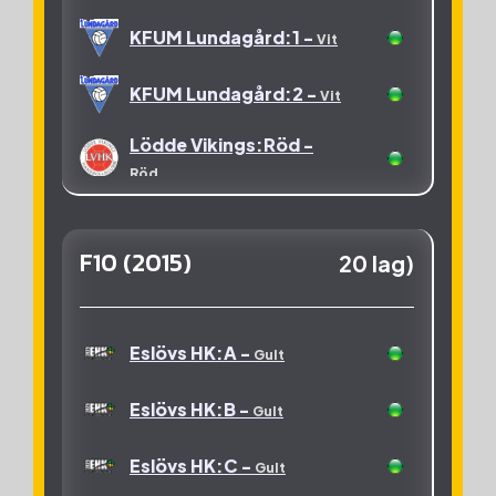
Stavsten HK -
Vinröd
KFUM Lundagård:1 -
Vit
Stavsten HK:2 -
Vinröd
KFUM Lundagård:2 -
Vit
Lödde Vikings:Röd -
Röd
Lödde Vikings:Svart -
Röd
F10 (2015)
20 lag)
Lödde Vikings:Vit -
Röd
OV Helsingborg -
Grön
Eslövs HK:A -
Gult
Eslövs HK:B -
Gult
Eslövs HK:C -
Gult