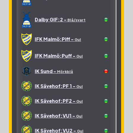
Dalby GIF:2 -
Blå/svart
IFK Malmö:Piff -
Gul
IFK Malmö:Puff -
Gul
IK Sund -
Mörkblå
IK Sävehof:PF 1 -
Gul
IK Sävehof:PF2 -
Gul
IK Sävehof:VU1 -
Gul
IK Sävehof:VU2 -
Gul