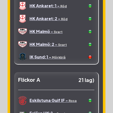
OV Helsingborg:Vit -
HK Ankaret:1 -
Röd
Grön
HK Ankaret:2 -
Röd
HK Malmö -
Svart
HK Malmö:2 -
Svart
IK Sund:1 -
Mörkblå
IK Sund:2 -
Mörkblå
Flickor A
21 lag)
KFUM Lundagård -
Vit
Kävlinge
Handbollsklubb -
Eskilstuna Guif IF -
Rosa
Orange