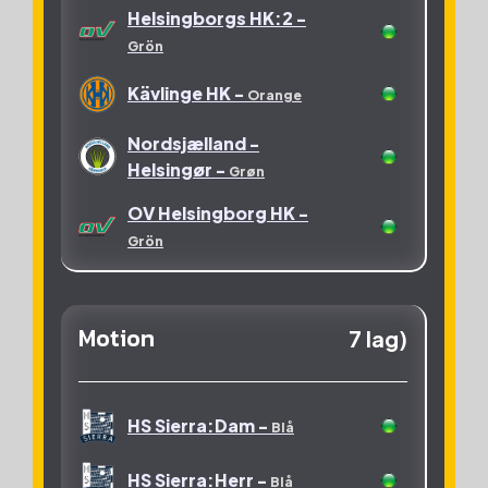
Helsingborgs HK:2 -
Välinge Innovation AB -
Grön
Vit
Kävlinge HK -
Orange
Västra Berga Skola -
Grön
Nordsjælland -
Helsingør -
Grøn
Västras hjältar -
Svart
OV Helsingborg HK -
Öresundskraft:#17 -
Grön
Blå
Motion
7 lag)
HS Sierra:Dam -
Blå
HS Sierra:Herr -
Blå