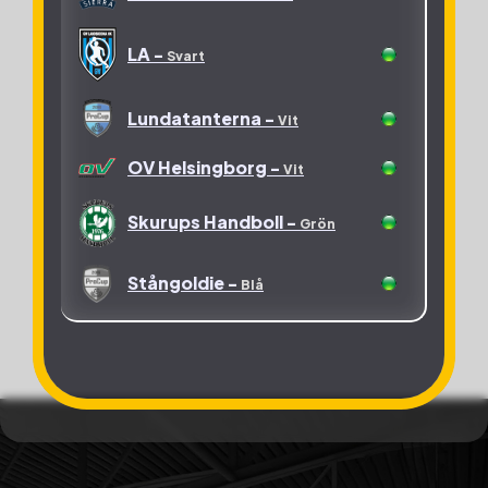
LA -
Svart
Lundatanterna -
Vit
OV Helsingborg -
Vit
Skurups Handboll -
Grön
Stångoldie -
Blå