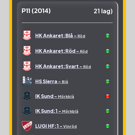
HK Ankaret:2 -
Röd
P11 (2014)
21 lag)
HK Ankaret:3 -
Röd
HK Malmö -
Svart
HK Ankaret:Blå -
Röd
KFUM Lundagård -
Vit
HK Ankaret:Röd -
Röd
LUGI HF:1 -
Vinröd
HK Ankaret:Svart -
Röd
LUGI HF:2 -
Vinröd
HS Sierra -
Blå
LUGI HF:3 -
Vinröd
IK Sund -
Mörkblå
LUGI HF:4 -
Vinröd
IK Sund:1 -
Mörkblå
OV Helsingborg HK:1 -
LUGI HF:1 -
Vinröd
Grön