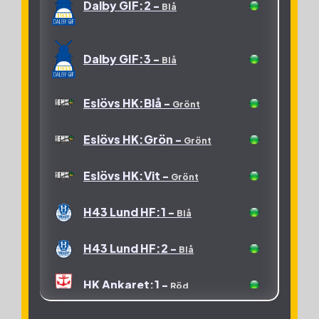
Grön
Dalby GIF:2 -
Blå
Röd
OV Helsingborg:H1 -
Staffanstorps HK:Grön
Grön
-
Röd
Dalby GIF:3 -
Blå
OV Helsingborg:H2 -
Staffanstorps HK:Vit -
Grön
Röd
Eslövs HK:Blå -
Grönt
OV Helsingborg:H3 -
Eslövs HK:Grön -
Grön
Grönt
Skurups Handboll -
Grön
Eslövs HK:Vit -
Grönt
H43 Lund HF:1 -
Blå
H43 Lund HF:2 -
Blå
HK Ankaret:1 -
Röd