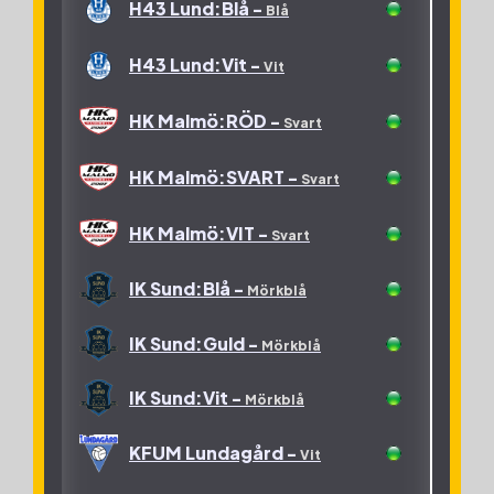
H43 Lund:Blå -
Blå
Grön
Lödde Vikings:Vatten -
Röd
Staffanstorps HK -
H43 Lund:Vit -
Röd
Vit
Lödde Vikings:Vind -
Åstorps HF -
Röd
HK Malmö:RÖD -
Orange
Svart
OV Helsingborg:grön -
HK Malmö:SVART -
Svart
Grön
OV Helsingborg:svart -
HK Malmö:VIT -
Svart
Grön
IK Sund:Blå -
Mörkblå
OV Helsingborg:vit -
Grön
IK Sund:Guld -
Mörkblå
Skurups Handboll -
Grön
IK Sund:Vit -
Mörkblå
Skurups Handboll:01 -
KFUM Lundagård -
Vit
Grön