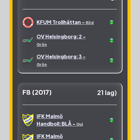
KFUM Trollhättan -
Röd
OV Helsingborg:2 -
Grön
OV Helsingborg:3 -
Grön
F8 (2017)
21 lag)
IFK Malmö
Handboll:BLÅ -
Gul
IFK Malmö