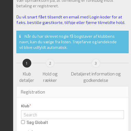
Vær opmærksom på, at tilmelding er foreløbig indtil
betaling er registreret.
Du vil snart fået tilsendt en email med Login koder for at
f.eks. bestille gæstkorte, tilføje eller fjerne tilmeldte hold.
Når du har skrevet nogle få bogstaver af klubbens
navn, kan du vælge fra listen. Trøjefarve og landekode
vil blive udfyldt automatisk.
1
2
3
Klub
Hold og
Detaljeret information og
detaljer
rækker
godkendelse
Registration
*
Klub
Søg Globalt