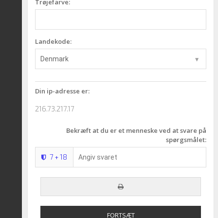
Trøjefarve:
Landekode:
Din ip-adresse er:
216.73.217.17
Bekræft at du er et menneske ved at svare på
spørgsmålet:
7
18
+
FORTSÆT