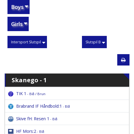
Boys
Girls
Intersport Slutspil
Slutspil B
Skanego - 1
TIK 1
- Blå / Brun
Brabrand IF Håndbold:1
- Blå
Skive fH: Resen 1
- Blå
HF Mors:2
- Blå