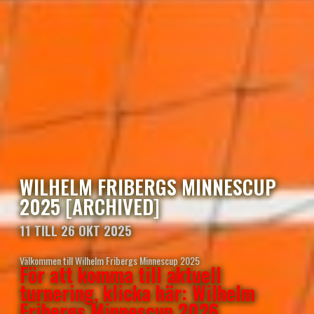
WILHELM FRIBERGS MINNESCUP
2025 [ARCHIVED]
11 TILL 26 OKT 2025
Välkommen till Wilhelm Fribergs Minnescup 2025
För att komma till aktuell
turnering, klicka här: Wilhelm
Fribergs Minnescup 2026