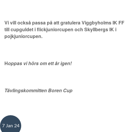
Vi vill också passa på att gratulera Viggbyholms IK FF
till cupguldet i flickjuniorcupen och Skyllbergs IK i
pojkjuniorcupen.
H
oppas vi hörs om ett år igen!
Tävlingskommitten Boren Cup
7 Jan 24