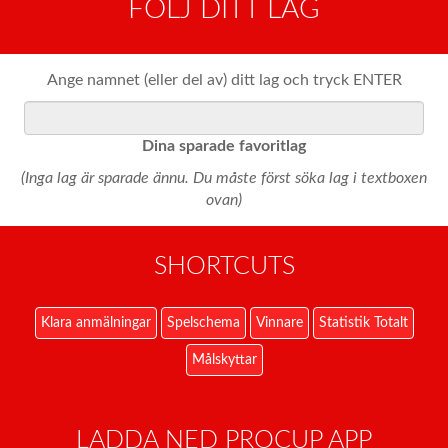
FÖLJ DITT LAG
Ange namnet (eller del av) ditt lag och tryck ENTER
Dina sparade favoritlag
(Inga lag är sparade ännu. Du måste först söka lag i textboxen
ovan)
SHORTCUTS
Klara anmälningar
Spelschema
Vinnare
Statistik Totalt
Målskyttar
LADDA NED PROCUP APP