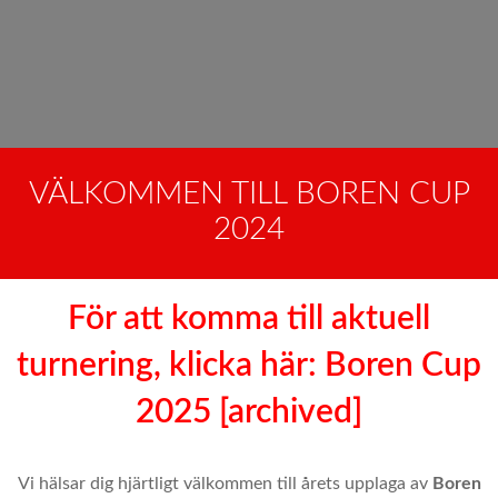
VÄLKOMMEN TILL BOREN CUP
2024
För att komma till aktuell
turnering, klicka här: Boren Cup
2025 [archived]
Vi hälsar dig hjärtligt välkommen till årets upplaga av
Boren