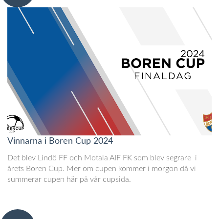
Vinnarna i Boren Cup 2024
Det blev Lindö FF och Motala AIF FK som blev segrare i
årets Boren Cup. Mer om cupen kommer i morgon då vi
summerar cupen här på vår cupsida.