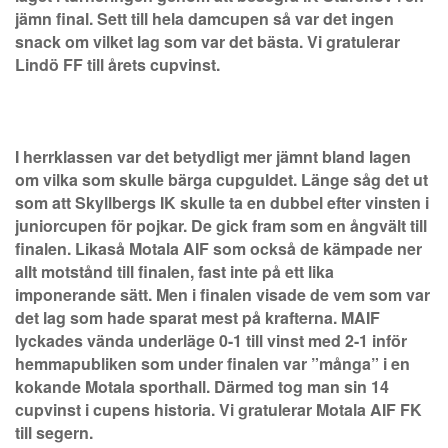
jämn final. Sett till hela damcupen så var det ingen
snack om vilket lag som var det bästa. Vi gratulerar
Lindö FF till årets cupvinst.
I herrklassen var det betydligt mer jämnt bland lagen
om vilka som skulle bärga cupguldet. Länge såg det ut
som att Skyllbergs IK skulle ta en dubbel efter vinsten i
juniorcupen för pojkar. De gick fram som en ångvält till
finalen. Likaså Motala AIF som också de kämpade ner
allt motstånd till finalen, fast inte på ett lika
imponerande sätt. Men i finalen visade de vem som var
det lag som hade sparat mest på krafterna. MAIF
lyckades vända underläge 0-1 till vinst med 2-1 inför
hemmapubliken som under finalen var ”många” i en
kokande Motala sporthall. Därmed tog man sin 14
cupvinst i cupens historia. Vi gratulerar Motala AIF FK
till segern.