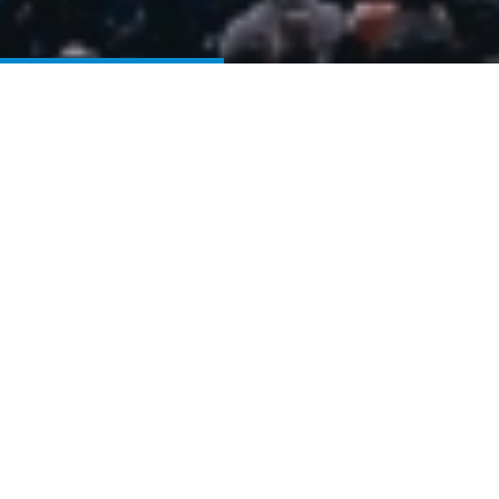
Huvudnyheter
klasserna Flickor 12 år och Pojkar 15
år ställs in
13 Okt 23
admin
Till alla anmälda lag i Kungsbacka Höstcups klasser Flickor
12 år och Pojkar 15 år
Vi beklagar att vädrets makter inte var med oss lördagen
den 14/10 då poolspel och gruppspel skulle genomförts.
Med facit i hand var vindbyarna så kraftiga som prognoser