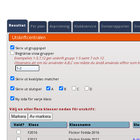
Resultat
Per plan
Avprickning
Klubbservice
Domarrapporter
Do
Utskriftcentralen
Skriv ut gruppspel
Begränsa vissa grupper
Exempelvis 1-5,7,12 ger utskrift grupp 1-5 samt 7 och 12.
Observera att om du använder A,B,C osv måste du ändå använda siffror som 
Skriv ut kval/plac-matcher
Skriv ut slutspel
A
B
C
D
Ny sida för varje klass
Välj en eller flera klasser nedan för utskrift:
Vald?
Klass
Klassnamn
Slu
F2016
Flickor födda 2016
F2012
Flickor födda 2012
A-sl