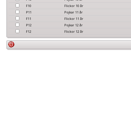
F10
Flickor 10 år
P11
Pojkar 11 år
F11
Flickor 11 år
P12
Pojkar 12 år
F12
Flickor 12 år