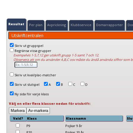
Resultat
Per plan
Avprickning
Klubbservice
Domarrapporter
Do
Utskriftcentralen
Skriv ut gruppspel
Begränsa vissa grupper
Exempelvis 1-5,7,12 ger utskrift grupp 1-5 samt 7 och 12.
Observera att om du använder A,B,C osv måste du ändå använda siffror som 
Skriv ut kval/plac-matcher
Skriv ut slutspel
A
B
C
D
Ny sida för varje klass
Välj en eller flera klasser nedan för utskrift:
Vald?
Klass
Klassnamn
Slu
P9
Pojkar 9 år
P10
Pojkar 10 år