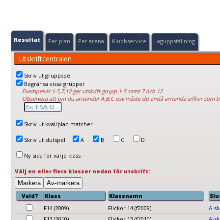
Resultat
Per plan
Per arena
Klubbservice
Laguppställning
Utskriftcentralen
Skriv ut gruppspel
Begränsa vissa grupper
Exempelvis 1-5,7,12 ger utskrift grupp 1-5 samt 7 och 12.
Observera att om du använder A,B,C osv måste du ändå använda siffror som 
Skriv ut kval/plac-matcher
Skriv ut slutspel
A
B
C
D
Ny sida för varje klass
Välj en eller flera klasser nedan för utskrift:
Vald?
Klass
Klassnamn
Slu
F14 (2009)
Flickor 14 (f2009)
A-sl
F13 (2010)
Flickor 13 (f2010)
A-sl