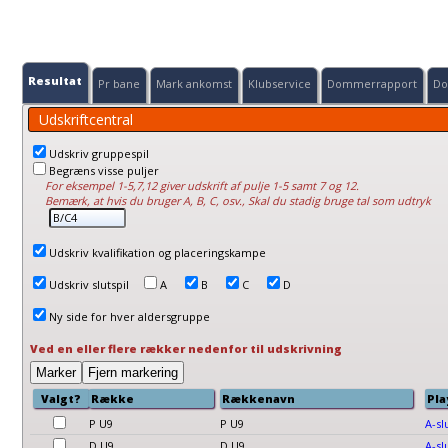
Resultat
Pr bane
Mark ankomst
Klubservice
Dommerrapport
Do
Udskriftcentral
Udskriv gruppespil
Begræns visse puljer
For eksempel 1-5,7,12 giver udskrift af pulje 1-5 samt 7 og 12.
Bemærk, at hvis du bruger A, B, C, osv., Skal du stadig bruge tal som udtryk
Udskriv kvalifikation og placeringskampe
Udskriv slutspil
A
B
C
D
Ny side for hver aldersgruppe
Ved en eller flere rækker nedenfor til udskrivning
Valgt?
Række
Rækkenavn
Pla
P U9
P U9
A-sl
D U9
D U9
A-sl